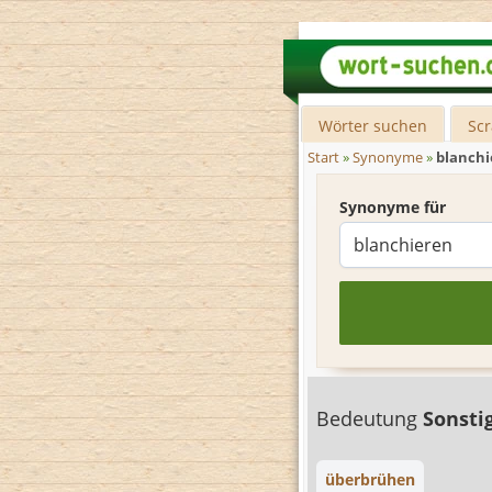
Wörter suchen
Sc
Start
»
Synonyme
»
blanchi
Synonyme für
Bedeutung
Sonsti
überbrühen