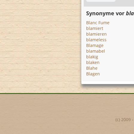
Synonyme vor
bl
Blanc Fume
blamiert
blamieren
blameless
Blamage
blamabel
blakig
blaken
Blahe
Blagen
(c) 2009 