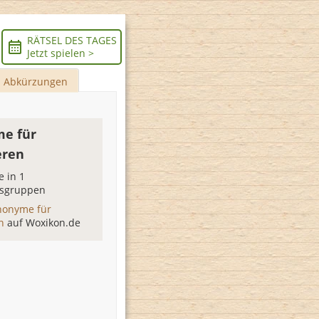
RÄTSEL DES TAGES
Jetzt spielen >
Abkürzungen
e für
eren
 in 1
sgruppen
nonyme für
en
auf Woxikon.de