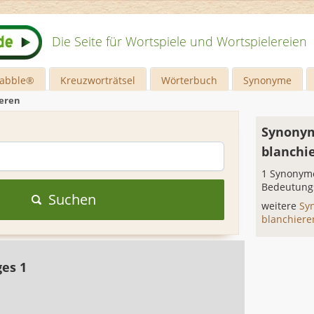
Die Seite für Wortspiele und Wortspielereien
rabble®
Kreuzworträtsel
Wörterbuch
Synonyme
eren
Synonym
blanchi
1 Synonyme
Bedeutung
Suchen
weitere
Sy
blanchier
ges 1