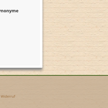
Synonyme
•
Widerruf