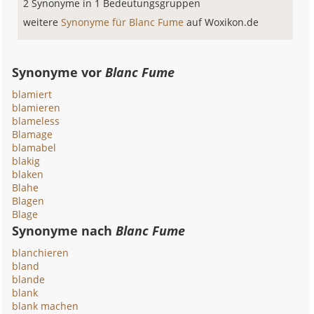
2 Synonyme in 1 Bedeutungsgruppen
weitere
Synonyme für Blanc Fume
auf Woxikon.de
Synonyme vor
Blanc Fume
blamiert
blamieren
blameless
Blamage
blamabel
blakig
blaken
Blahe
Blagen
Blage
Synonyme nach
Blanc Fume
blanchieren
bland
blande
blank
blank machen