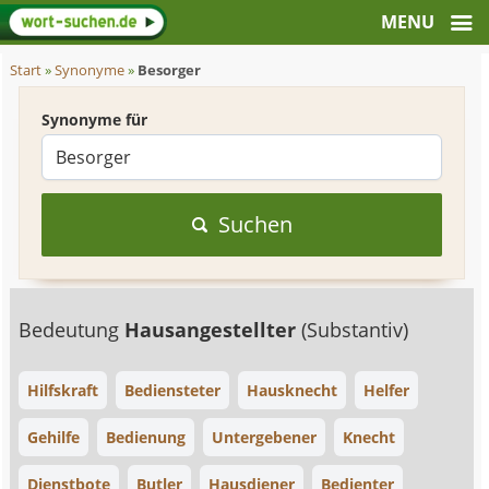
Start
»
Synonyme
»
Besorger
Synonyme für
Suchen
Bedeutung
Hausangestellter
(Substantiv)
Hilfskraft
Bediensteter
Hausknecht
Helfer
Gehilfe
Bedienung
Untergebener
Knecht
Dienstbote
Butler
Hausdiener
Bedienter