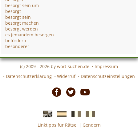
besorgt sein um
besorgt
besorgt sein
besorgt machen
besorgt werden
es jemandem besorgen
befördern
besonderer
(c) 2009 - 2026 by
wort-suchen.de
•
Impressum
•
Datenschutzerklärung
•
Widerruf
•
Datenschutzeinstellungen
Facebook
Twitter
Youtube
Linktipps für Rätsel
|
Gendern
Englische
Spanische
französiche
italienische