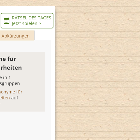
RÄTSEL DES TAGES
Jetzt spielen >
Abkürzungen
e für
rheiten
 in 1
sgruppen
nonyme für
eiten
auf
e