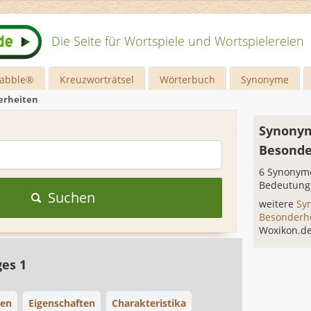
Die Seite für Wortspiele und Wortspielereien
rabble®
Kreuzworträtsel
Wörterbuch
Synonyme
erheiten
Synonym
Besonde
6 Synonyme
Bedeutung
Suchen
weitere
Sy
Besonderh
Woxikon.d
ges 1
ten
Eigenschaften
Charakteristika