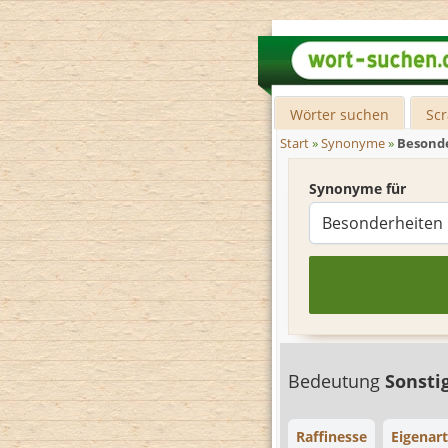
Wörter suchen
Sc
Start
»
Synonyme
»
Besond
Synonyme für
Bedeutung
Sonsti
Raffinesse
Eigenar