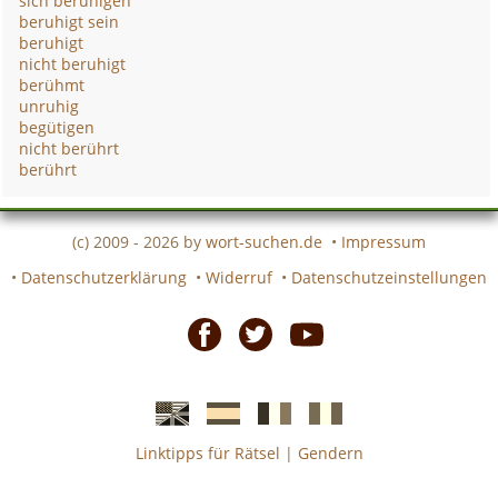
sich beruhigen
beruhigt sein
beruhigt
nicht beruhigt
berühmt
unruhig
begütigen
nicht berührt
berührt
(c) 2009 - 2026 by
wort-suchen.de
•
Impressum
•
Datenschutzerklärung
•
Widerruf
•
Datenschutzeinstellungen
Facebook
Twitter
Youtube
Linktipps für Rätsel
|
Gendern
Englische
Spanische
französiche
italienische