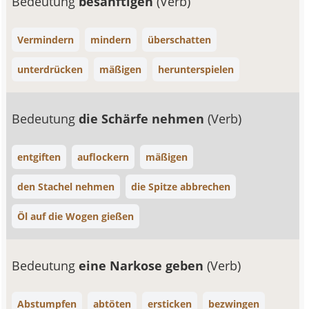
Bedeutung
besänftigen
(Verb)
Vermindern
mindern
überschatten
unterdrücken
mäßigen
herunterspielen
Bedeutung
die Schärfe nehmen
(Verb)
entgiften
auflockern
mäßigen
den Stachel nehmen
die Spitze abbrechen
Öl auf die Wogen gießen
Bedeutung
eine Narkose geben
(Verb)
Abstumpfen
abtöten
ersticken
bezwingen