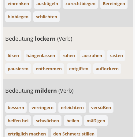
einrenken
ausbügeln
zurechtbiegen
Bereinigen
hinbiegen
schlichten
Bedeutung
lockern
(Verb)
lösen
hängenlassen
ruhen
ausruhen
rasten
pausieren
enthemmen
entgiften
auflockern
Bedeutung
mildern
(Verb)
bessern
verringern
erleichtern
versüßen
helfen bei
schwächen
heilen
mäßigen
erträglich machen
den Schmerz stillen