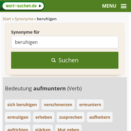
Start
»
Synonyme
»
beruhigen
Synonyme für
Suchen
Bedeutung
aufmuntern
(Verb)
sich beruhigen
verschmerzen
ermuntern
ermutigen
erheben
zusprechen
aufheitern
aufrichten
stärken
Mut geben