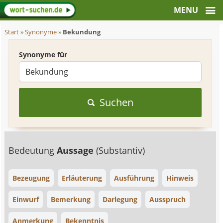
Start
»
Synonyme
»
Bekundung
Synonyme für
Suchen
Bedeutung
Aussage
(Substantiv)
Bezeugung
Erläuterung
Ausführung
Hinweis
Einwurf
Bemerkung
Darlegung
Ausspruch
Anmerkung
Bekenntnis