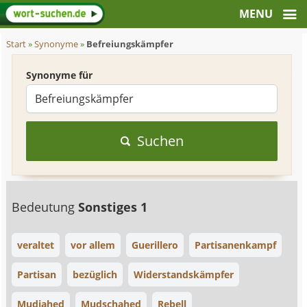
Start
»
Synonyme
»
Befreiungskämpfer
Synonyme für
Suchen
Bedeutung
Sonstiges 1
veraltet
vor allem
Guerillero
Partisanenkampf
Partisan
bezüglich
Widerstandskämpfer
Mudjahed
Mudschahed
Rebell