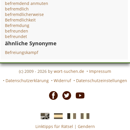
befremdend anmuten
befremdlich
befremdlicherweise
Befremdlichkeit
Befremdung
befreunden
befreundet
ähnliche Synonyme
Befreiungskampf
(c) 2009 - 2026 by
wort-suchen.de
•
Impressum
•
Datenschutzerklärung
•
Widerruf
•
Datenschutzeinstellungen
Facebook
Twitter
Youtube
Linktipps für Rätsel
|
Gendern
Englische
Spanische
französiche
italienische