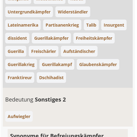
Untergrundkämpfer
Widerständler
Lateinamerika
Partisanenkrieg
Talib
Insurgent
dissident
Guerillakämpfer
Freiheitskämpfer
Guerilla
Freischärler
Aufständischer
Guerillakrieg
Guerillakampf
Glaubenskämpfer
Franktireur
Dschihadist
Bedeutung
Sonstiges 2
Aufwiegler
Synonyme für Befreiungskämpfer