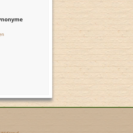
Synonyme
en