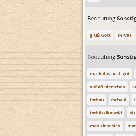
Bedeutung
Sonsti
grüß Gott
servus
Bedeutung
Sonsti
mach dus auch gut
auf Wiedersehen
a
tschau
tschaui
t
tschüssikowski
bis
man sieht sich
man