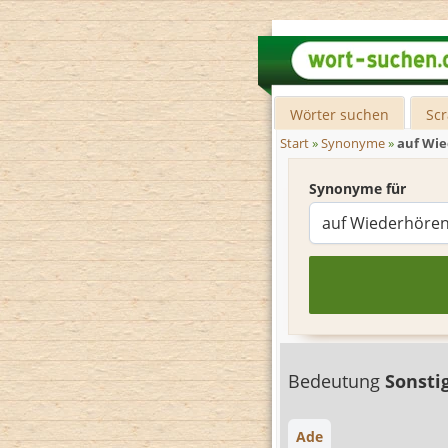
Wörter suchen
Sc
Start
»
Synonyme
»
auf Wi
Synonyme für
Bedeutung
Sonsti
Ade