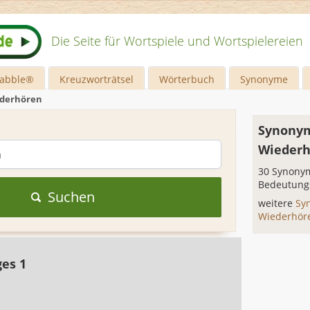
Die Seite für Wortspiele und Wortspielereien
rabble®
Kreuzworträtsel
Wörterbuch
Synonyme
ederhören
Synonym
Wieder
30 Synonym
Bedeutung
Suchen
weitere
Sy
Wiederhö
ges 1