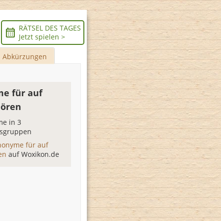
RÄTSEL DES TAGES
Jetzt spielen >
Abkürzungen
e für auf
hören
e in 3
sgruppen
nonyme für auf
ren
auf Woxikon.de