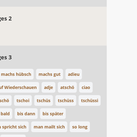
ges 2
ges 3
machs hübsch
machs gut
adieu
uf Wiederschauen
adje
atschö
ciao
schö
tschoi
tschüs
tschüss
tschüssi
 bald
bis dann
bis später
 spricht sich
man mailt sich
so long