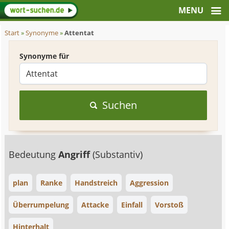
Start
»
Synonyme
»
Attentat
Synonyme für
Suchen
Bedeutung
Angriff
(Substantiv)
plan
Ranke
Handstreich
Aggression
Überrumpelung
Attacke
Einfall
Vorstoß
Hinterhalt