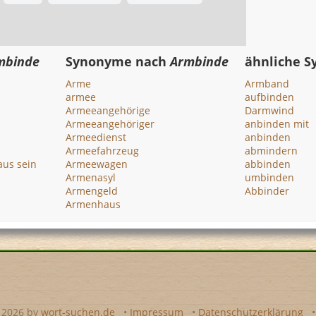
mbinde
Synonyme nach
Armbinde
ähnliche 
Arme
Armband
armee
aufbinden
Armeeangehörige
Darmwind
Armeeangehöriger
anbinden mit
Armeedienst
anbinden
Armeefahrzeug
abmindern
aus sein
Armeewagen
abbinden
Armenasyl
umbinden
Armengeld
Abbinder
Armenhaus
- 2026 by
wort-suchen.de
•
Impressum
•
Datenschutzerklärung