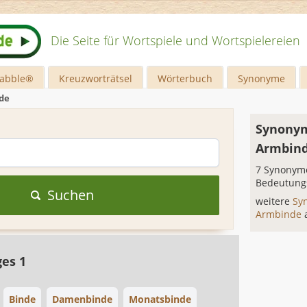
Die Seite für Wortspiele und Wortspielereien
rabble®
Kreuzworträtsel
Wörterbuch
Synonyme
de
Synonym
Armbin
7 Synonyme
Bedeutung
Suchen
weitere
Sy
Armbinde
ges 1
Binde
Damenbinde
Monatsbinde