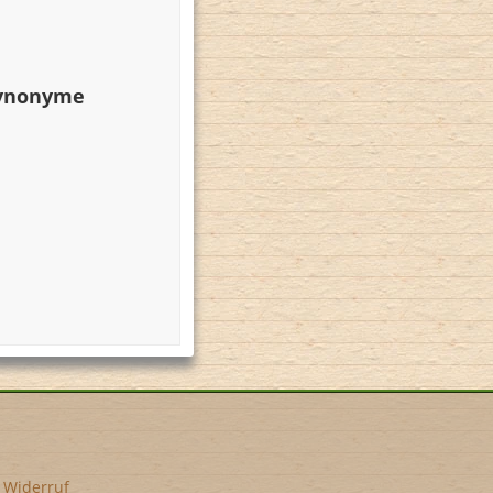
Synonyme
•
Widerruf