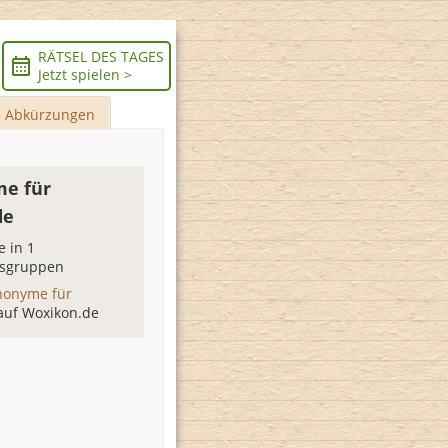
RÄTSEL DES TAGES
Jetzt spielen >
Abkürzungen
e für
de
 in 1
sgruppen
nonyme für
auf Woxikon.de