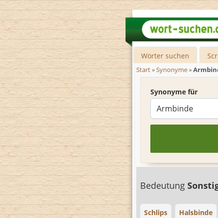
Wörter suchen
Sc
Start
»
Synonyme
»
Armbin
Synonyme für
Bedeutung
Sonsti
Schlips
Halsbinde