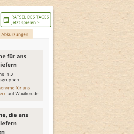
RÄTSEL DES TAGES
Jetzt spielen >
Abkürzungen
e für ans
liefern
e in 3
sgruppen
nonyme für ans
fern
auf Woxikon.de
e, die ans
liefern
en