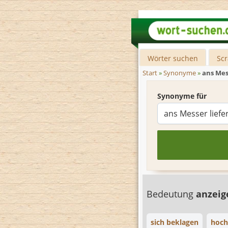
Wörter suchen
Sc
Start
»
Synonyme
»
ans Mes
Synonyme für
Bedeutung
anzei
sich beklagen
hoch