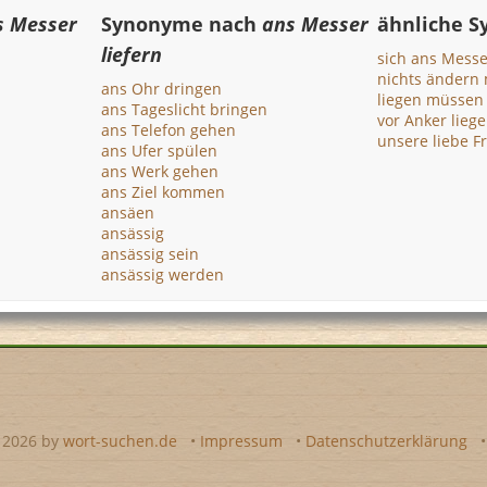
s Messer
Synonyme nach
ans Messer
ähnliche 
liefern
sich ans Messe
nichts ändern
ans Ohr dringen
liegen müssen
ans Tageslicht bringen
vor Anker lieg
ans Telefon gehen
unsere liebe F
ans Ufer spülen
ans Werk gehen
ans Ziel kommen
ansäen
ansässig
ansässig sein
ansässig werden
- 2026 by
wort-suchen.de
•
Impressum
•
Datenschutzerklärung