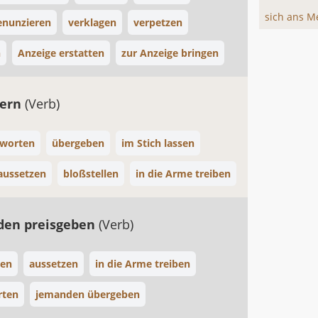
sich ans Me
enunzieren
verklagen
verpetzen
n
Anzeige erstatten
zur Anzeige bringen
fern
(Verb)
tworten
übergeben
im Stich lassen
aussetzen
bloßstellen
in die Arme treiben
den preisgeben
(Verb)
ten
aussetzen
in die Arme treiben
rten
jemanden übergeben