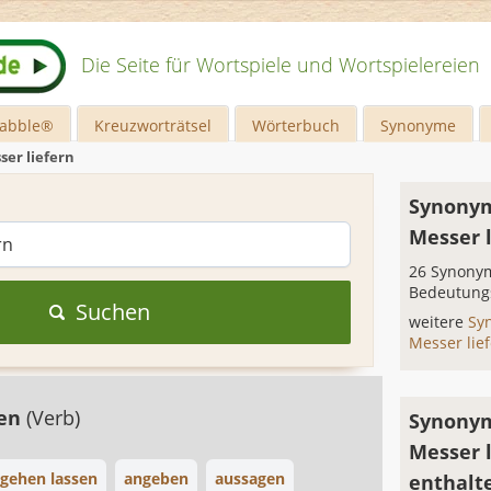
Die Seite für Wortspiele und Wortspielereien
rabble®
Kreuzworträtsel
Wörterbuch
Synonyme
ser liefern
Synonym
Messer 
26 Synonym
Bedeutung
Suchen
weitere
Sy
Messer lie
gen
(Verb)
Synonym
Messer 
gehen lassen
angeben
aussagen
enthalt