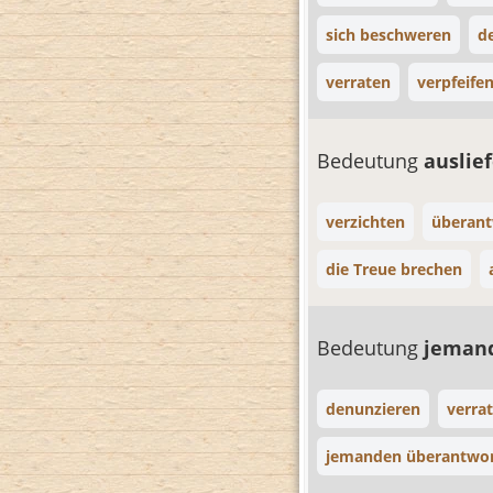
sich beschweren
d
verraten
verpfeife
Bedeutung
auslie
verzichten
überan
die Treue brechen
Bedeutung
jeman
denunzieren
verra
jemanden überantwo