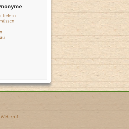
Synonyme
r liefern
 müssen
en
rau
•
Widerruf