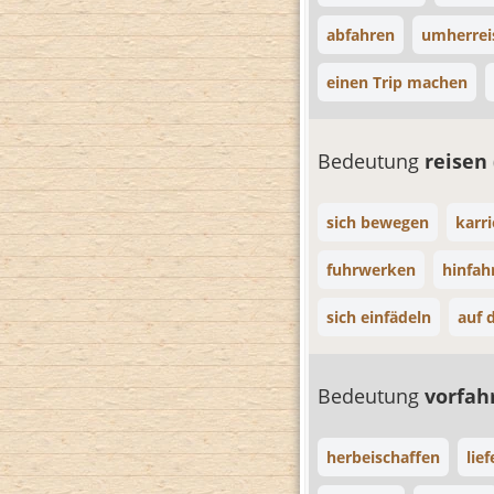
abfahren
umherrei
einen Trip machen
Bedeutung
reisen
sich bewegen
karri
fuhrwerken
hinfah
sich einfädeln
auf 
Bedeutung
vorfa
herbeischaffen
lie