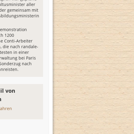
ltusminister aller
der gemeinsam mit
bildungsministerin
Demonstration
ch 1200
he Conti-Arbeiter
, die nach randale-
testen in einer
rwaltung bei Paris
 Sonderzug nach
nreisten.
il von
n
fahren