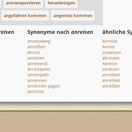
antransportieren
heranbringen
angefahren kommen
angereist kommen
reisen
Synonyme nach
anreisen
ähnliche 
Anreiseweg
Anreise
anreißen
Anreiz
Anreiz
anweisen
anreizen
abreisen
anreizend
Abreise
Anrempelei
anreizen
anrempeln
anreiben
anrennen
anreihen
anrennen gegen
anreißen
Anrichte