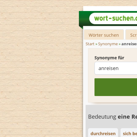
Wörter suchen
Sc
Start
»
Synonyme
»
anreise
Synonyme für
Bedeutung
eine R
durchreisen
sich b