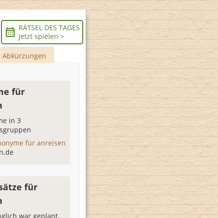
RÄTSEL DES TAGES
Jetzt spielen >
Abkürzungen
e für
n
e in 3
sgruppen
nonyme für anreisen
n.de
sätze für
n
glich war geplant,