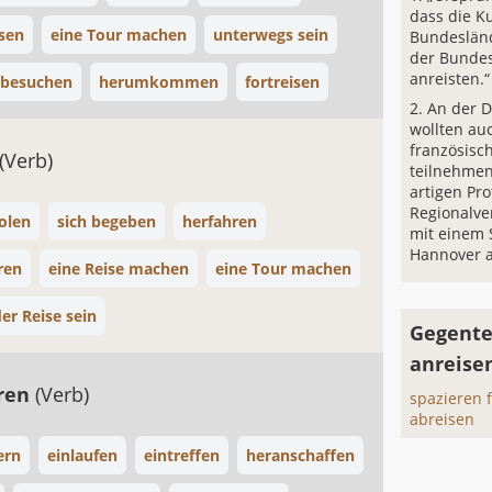
dass die Ku
sen
eine Tour machen
unterwegs sein
Bundeslän
der Bundes
anreisten.“
besuchen
herumkommen
fortreisen
An der 
wollten au
französisc
(Verb)
teilnehmen
artigen Pro
Regionalve
olen
sich begeben
herfahren
mit einem
Hannover a
ren
eine Reise machen
eine Tour machen
der Reise sein
Gegente
anreise
hren
(Verb)
spazieren 
abreisen
fern
einlaufen
eintreffen
heranschaffen