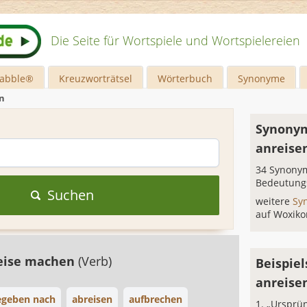
Die Seite für Wortspiele und Wortspielereien
rabble®
Kreuzworträtsel
Wörterbuch
Synonyme
n
Synonym
anreise
34 Synonym
Bedeutung
Suchen
weitere
Sy
auf Woxiko
eise machen
(Verb)
Beispiel
anreise
egeben nach
abreisen
aufbrechen
„Ursprün