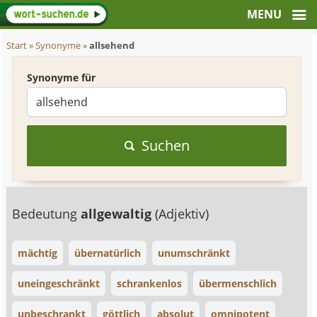
Start
»
Synonyme
»
allsehend
Synonyme für
Suchen
Bedeutung
allgewaltig
(Adjektiv)
mächtig
übernatürlich
unumschränkt
uneingeschränkt
schrankenlos
übermenschlich
unbeschrankt
göttlich
absolut
omnipotent