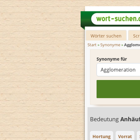
Wörter suchen
Sc
Start
»
Synonyme
»
Agglom
Synonyme für
Bedeutung
Anhäu
Hortung
Vorrat