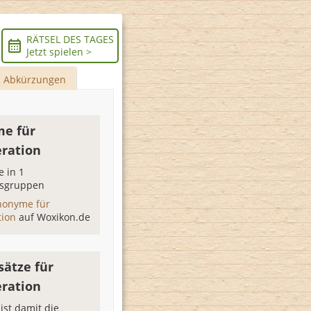
RÄTSEL DES TAGES
Jetzt spielen >
Abkürzungen
e für
ration
 in 1
sgruppen
nonyme für
tion
auf Woxikon.de
sätze für
ration
ist damit die