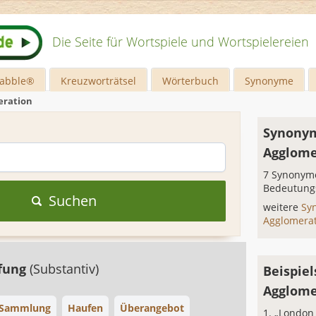
Die Seite für Wortspiele und Wortspielereien
rabble®
Kreuzworträtsel
Wörterbuch
Synonyme
eration
Synonym
Agglome
7 Synonyme
Bedeutung
Suchen
weitere
Sy
Agglomera
fung
(Substantiv)
Beispiel
Agglome
Sammlung
Haufen
Überangebot
„London 