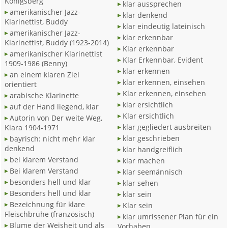
Konigsberg
klar aussprechen
amerikanischer Jazz-
klar denkend
Klarinettist, Buddy
klar eindeutig lateinisch
amerikanischer Jazz-
klar erkennbar
Klarinettist, Buddy (1923-2014)
Klar erkennbar
amerikanischer Klarinettist
Klar Erkennbar, Evident
1909-1986 (Benny)
klar erkennen
an einem klaren Ziel
klar erkennen, einsehen
orientiert
Klar erkennen, einsehen
arabische Klarinette
klar ersichtlich
auf der Hand liegend, klar
Klar ersichtlich
Autorin von Der weite Weg,
klar gegliedert ausbreiten
Klara 1904-1971
klar geschrieben
bayrisch: nicht mehr klar
denkend
klar handgreiflich
bei klarem Verstand
klar machen
Bei klarem Verstand
klar seemännisch
besonders hell und klar
klar sehen
Besonders hell und klar
klar sein
Bezeichnung für klare
Klar sein
Fleischbrühe (französisch)
klar umrissener Plan für ein
Blume der Weisheit und als
Vorhaben