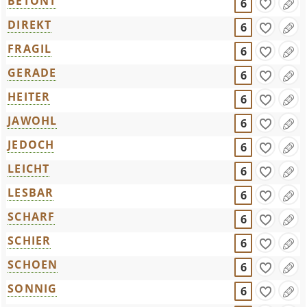
BETONT
6
DIREKT
6
FRAGIL
6
GERADE
6
HEITER
6
JAWOHL
6
JEDOCH
6
LEICHT
6
LESBAR
6
SCHARF
6
SCHIER
6
SCHOEN
6
SONNIG
6