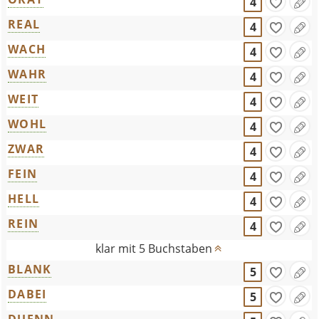
4
REAL
4
WACH
4
WAHR
4
WEIT
4
WOHL
4
ZWAR
4
FEIN
4
HELL
4
REIN
4
klar mit 5 Buchstaben
BLANK
5
DABEI
5