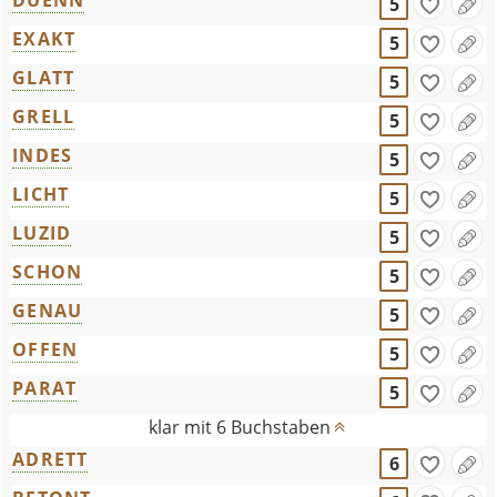
DUENN
5
EXAKT
5
GLATT
5
GRELL
5
INDES
5
LICHT
5
LUZID
5
SCHON
5
GENAU
5
OFFEN
5
PARAT
5
klar mit 6 Buchstaben
ADRETT
6