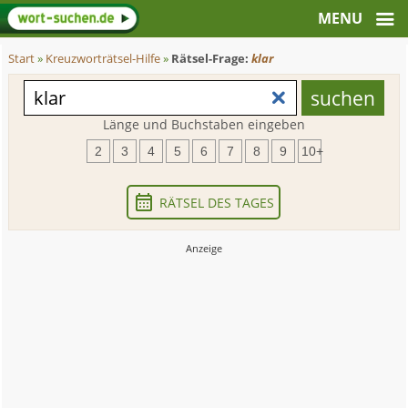
Start
»
Kreuzworträtsel-Hilfe
»
Rätsel-Frage:
klar
Länge und Buchstaben eingeben
2
3
4
5
6
7
8
9
10+
RÄTSEL DES TAGES