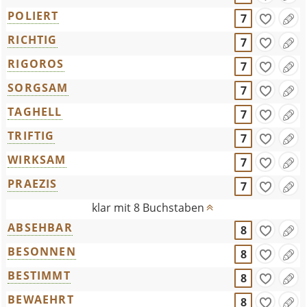
POLIERT
7
RICHTIG
7
RIGOROS
7
SORGSAM
7
TAGHELL
7
TRIFTIG
7
WIRKSAM
7
PRAEZIS
7
klar mit 8 Buchstaben
ABSEHBAR
8
BESONNEN
8
BESTIMMT
8
BEWAEHRT
8