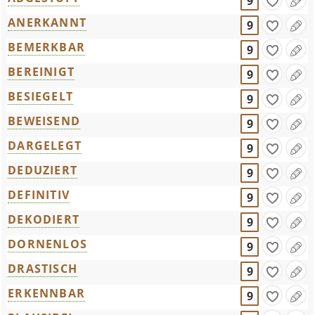
9
ANERKANNT
9
BEMERKBAR
9
BEREINIGT
9
BESIEGELT
9
BEWEISEND
9
DARGELEGT
9
DEDUZIERT
9
DEFINITIV
9
DEKODIERT
9
DORNENLOS
9
DRASTISCH
9
ERKENNBAR
9