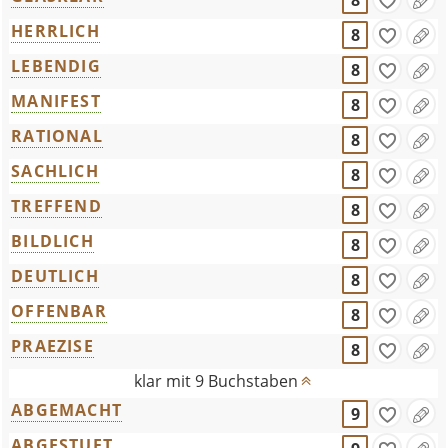
8
HERRLICH
8
LEBENDIG
8
MANIFEST
8
RATIONAL
8
SACHLICH
8
TREFFEND
8
BILDLICH
8
DEUTLICH
8
OFFENBAR
8
PRAEZISE
8
klar mit 9 Buchstaben
ABGEMACHT
9
ABGESTUFT