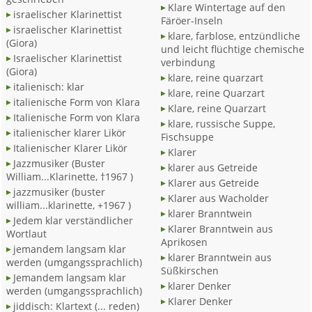
Klare Wintertage auf den
israelischer Klarinettist
Färöer-Inseln
israelischer Klarinettist
klare, farblose, entzündliche
(Giora)
und leicht flüchtige chemische
Israelischer Klarinettist
verbindung
(Giora)
klare, reine quarzart
italienisch: klar
klare, reine Quarzart
italienische Form von Klara
Klare, reine Quarzart
Italienische Form von Klara
klare, russische Suppe,
italienischer klarer Likör
Fischsuppe
Italienischer Klarer Likör
Klarer
Jazzmusiker (Buster
klarer aus Getreide
William...Klarinette, †1967 )
Klarer aus Getreide
jazzmusiker (buster
Klarer aus Wacholder
william...klarinette, +1967 )
klarer Branntwein
Jedem klar verständlicher
Klarer Branntwein aus
Wortlaut
Aprikosen
jemandem langsam klar
klarer Branntwein aus
werden (umgangssprachlich)
Süßkirschen
Jemandem langsam klar
klarer Denker
werden (umgangssprachlich)
Klarer Denker
jiddisch: Klartext (... reden)