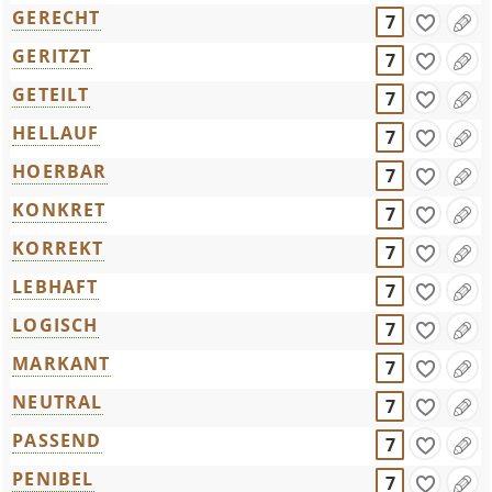
GERECHT
7
GERITZT
7
GETEILT
7
HELLAUF
7
HOERBAR
7
KONKRET
7
KORREKT
7
LEBHAFT
7
LOGISCH
7
MARKANT
7
NEUTRAL
7
PASSEND
7
PENIBEL
7