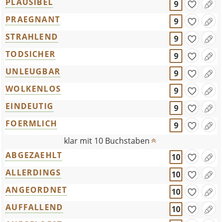
PLAUSIBEL
9
PRAEGNANT
9
STRAHLEND
9
TODSICHER
9
UNLEUGBAR
9
WOLKENLOS
9
EINDEUTIG
9
FOERMLICH
9
klar mit 10 Buchstaben
ABGEZAEHLT
10
ALLERDINGS
10
ANGEORDNET
10
AUFFALLEND
10