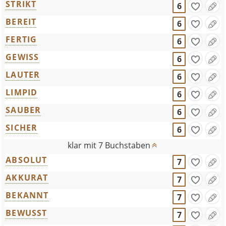
STRIKT
6
BEREIT
6
FERTIG
6
GEWISS
6
LAUTER
6
LIMPID
6
SAUBER
6
SICHER
6
klar mit 7 Buchstaben
ABSOLUT
7
AKKURAT
7
BEKANNT
7
BEWUSST
7