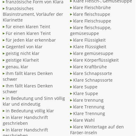
Klare Fleisch-, Gemüsesuppe
französische Form von Klara
klare Fleischbrühe
französisches
Blasinstrument, Vorläufer der
klare fleischsuppe
Klarinette
klare Fleischsuppe
für einen klaren Teint
klare fleischsuppe,
Für einen klaren Teint
gemüsesuppe
für jeden klar erkennbar
klare Flüssigkeit
Gegenteil von klar
Klare Flüssigkeit
geistig nicht klar
klare gemüsesuppe
geistige Klarheit
klare Körperflüssigkeit
genau, klar
klare Kraftbrühe
ihm fällt klares Denken
klare Schnapssorte
schwer
Klare Schnapssorte
Ihm fällt klares Denken
klare Suppe
schwer
Klare Suppe
in Bedeutung und Sinn völlig
klare trennung
klar und eindeutig
klare Trennung
in Bedeutung völlig klar
Klare Trennung
in klarer Handschrift
klare Wahl
geschrieben
klare Wintertage auf den
In klarer Handschrift
Färöer-Inseln
geschrieben