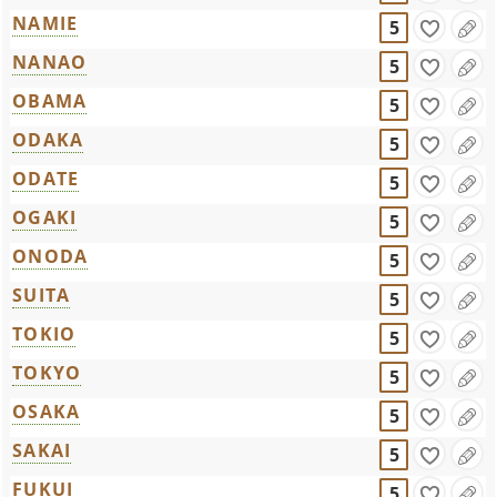
NAMIE
5
NANAO
5
OBAMA
5
ODAKA
5
ODATE
5
OGAKI
5
ONODA
5
SUITA
5
TOKIO
5
TOKYO
5
OSAKA
5
SAKAI
5
FUKUI
5