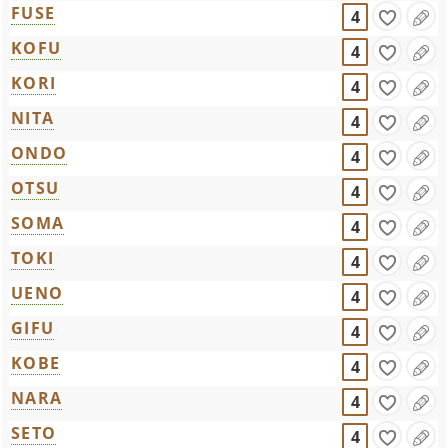
FUSE
4
KOFU
4
KORI
4
NITA
4
ONDO
4
OTSU
4
SOMA
4
TOKI
4
UENO
4
GIFU
4
KOBE
4
NARA
4
SETO
4