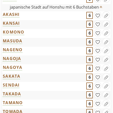
japanische Stadt auf Honshu mit 6 Buchstaben
AKASHI
6
KANSAI
6
KOMONO
6
MASUDA
6
NAGENO
6
NAGOJA
6
NAGOYA
6
SAKATA
6
SENDAI
6
TAKADA
6
TAMANO
6
TOWADA
6