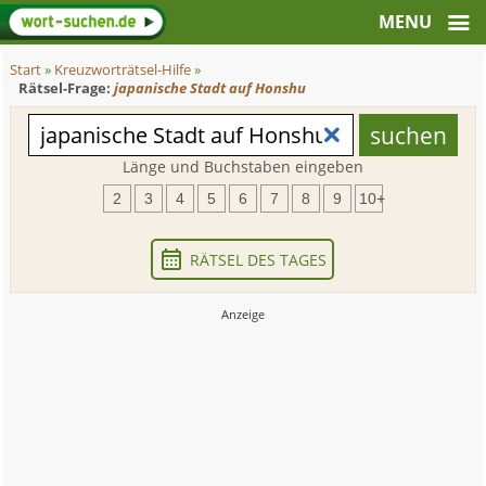
Start
»
Kreuzworträtsel-Hilfe
»
Rätsel-Frage:
japanische Stadt auf Honshu
Länge und Buchstaben eingeben
2
3
4
5
6
7
8
9
10+
RÄTSEL DES TAGES