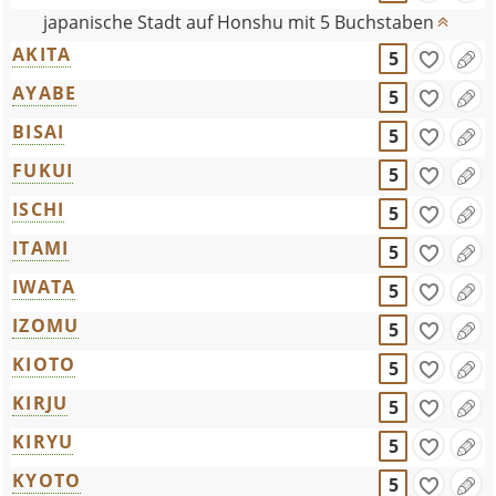
japanische Stadt auf Honshu mit 5 Buchstaben
AKITA
5
AYABE
5
BISAI
5
FUKUI
5
ISCHI
5
ITAMI
5
IWATA
5
IZOMU
5
KIOTO
5
KIRJU
5
KIRYU
5
KYOTO
5