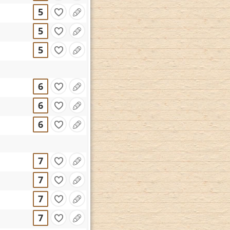
5
5
5
6
6
6
7
7
7
7