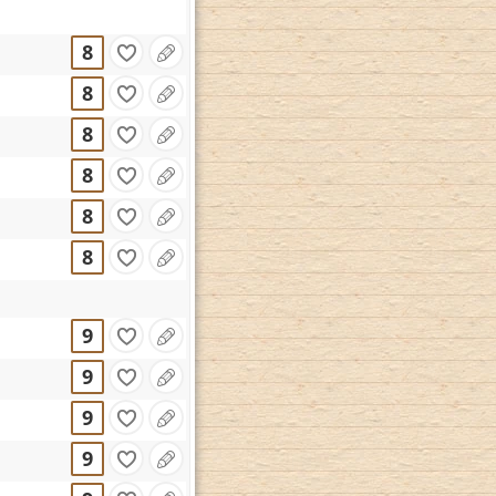
8
8
8
8
8
8
9
9
9
9