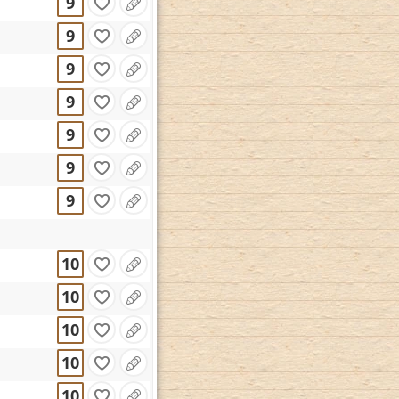
9
9
9
9
9
9
9
10
10
10
10
10