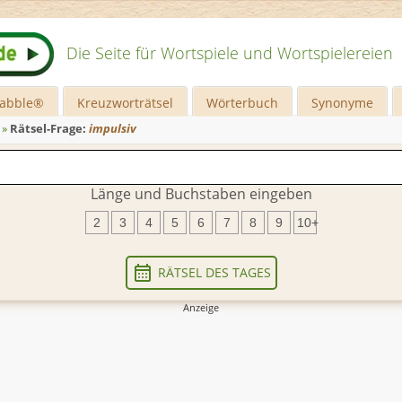
Die Seite für Wortspiele und Wortspielereien
rabble®
Kreuzworträtsel
Wörterbuch
Synonyme
»
Rätsel-Frage:
impulsiv
Länge und Buchstaben eingeben
2
3
4
5
6
7
8
9
10+
RÄTSEL DES TAGES