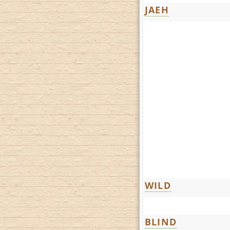
JAEH
WILD
BLIND