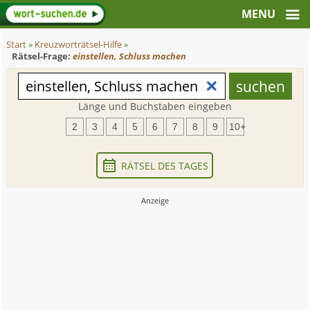
Start
»
Kreuzworträtsel-Hilfe
»
Rätsel-Frage:
einstellen, Schluss machen
Länge und Buchstaben eingeben
2
3
4
5
6
7
8
9
10+
RÄTSEL DES TAGES