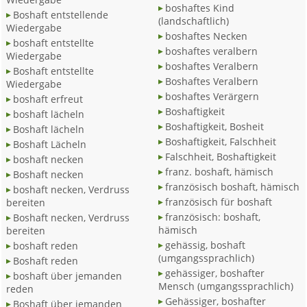
boshaftes Kind
Boshaft entstellende
(landschaftlich)
Wiedergabe
boshaftes Necken
boshaft entstellte
boshaftes veralbern
Wiedergabe
boshaftes Veralbern
Boshaft entstellte
Boshaftes Veralbern
Wiedergabe
boshaftes Verärgern
boshaft erfreut
Boshaftigkeit
boshaft lächeln
Boshaftigkeit, Bosheit
Boshaft lächeln
Boshaftigkeit, Falschheit
Boshaft Lächeln
Falschheit, Boshaftigkeit
boshaft necken
franz. boshaft, hämisch
Boshaft necken
französisch boshaft, hämisch
boshaft necken, Verdruss
französisch für boshaft
bereiten
französisch: boshaft,
Boshaft necken, Verdruss
hämisch
bereiten
gehässig, boshaft
boshaft reden
(umgangssprachlich)
Boshaft reden
gehässiger, boshafter
boshaft über jemanden
Mensch (umgangssprachlich)
reden
Gehässiger, boshafter
Boshaft über jemanden