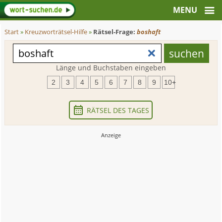
Start
»
Kreuzworträtsel-Hilfe
»
Rätsel-Frage:
boshaft
Länge und Buchstaben eingeben
2
3
4
5
6
7
8
9
10+
RÄTSEL DES TAGES