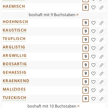
HAEMISCH
8
boshaft mit 9 Buchstaben
HOEHNISCH
9
KAUSTISCH
9
TEUFLISCH
9
ARGLISTIG
9
ARGWILLIG
9
BOESARTIG
9
GEHAESSIG
9
KRAENKEND
9
MALIZIOES
9
TUECKISCH
9
boshaft mit 10 Buchstaben