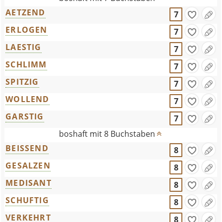
AETZEND
7
ERLOGEN
7
LAESTIG
7
SCHLIMM
7
SPITZIG
7
WOLLEND
7
GARSTIG
7
boshaft mit 8 Buchstaben
BEISSEND
8
GESALZEN
8
MEDISANT
8
SCHUFTIG
8
VERKEHRT
8