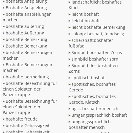
boshafte Anspielung
landschaftlich: boshaftes
Boshafte Anspielung
Kind
boshafte anspielungen
leicht boshaft
machen
Leicht boshaft
boshafte äußerung
leicht boshafte Bemerkung
boshafte Äußerung
salopp: boshaft, feindselig
boshafte Bemerkung
scherzhaft:boshafter
Boshafte Bemerkung
fußpfad
boshafte Bemerkungen
Sinnbild boshaften Zorns
machen
sinnbild boshafter zorn
Boshafte Bemerkungen
Sinnbild des boshaften
machen
Zorns
boshafte bermerkung
spöttisch boshaft
boshafte Bezeichnung für
spöttisches, boshaftes
einen Soldaten der
Gerede
Panzertruppe
spöttisches, boshaftes
Boshafte Bezeichnung für
Gerede, Klatsch
einen Soldaten der
ugs.: boshafter mensch
Panzertruppe
umgangssprachlich boshaft
boshafte freude
umgangssprachlich
boshafte Gehässigkeit
boshafter mensch
Boshafte Gehässigkeit