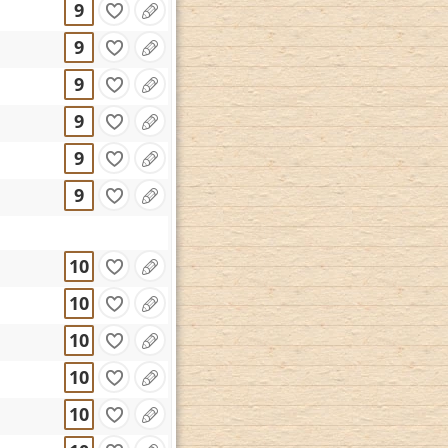
9
9
9
9
9
9
10
10
10
10
10