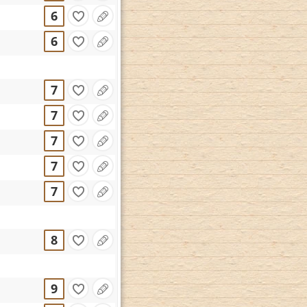
6
6
7
7
7
7
7
8
9