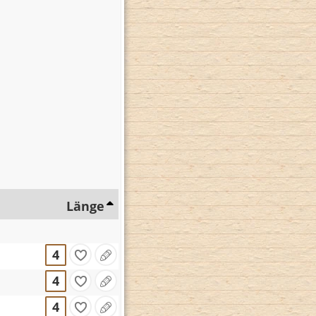
Länge
4
4
4