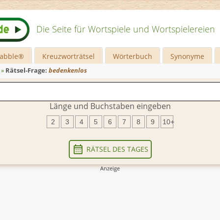
Die Seite für Wortspiele und Wortspielereien
rabble®
Kreuzworträtsel
Wörterbuch
Synonyme
»
Rätsel-Frage:
bedenkenlos
Länge und Buchstaben eingeben
2
3
4
5
6
7
8
9
10+
RÄTSEL DES TAGES