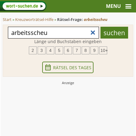
Start
»
Kreuzworträtsel-Hilfe
»
Rätsel-Frage:
arbeitsscheu
Länge und Buchstaben eingeben
2
3
4
5
6
7
8
9
10+
RÄTSEL DES TAGES