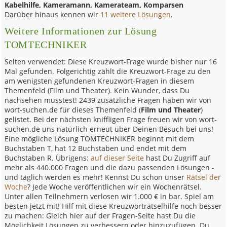
Kabelhilfe, Kameramann, Kamerateam, Komparsen
Darüber hinaus kennen wir
11 weitere Lösungen
.
Weitere Informationen zur Lösung
TOMTECHNIKER
Selten verwendet: Diese Kreuzwort-Frage wurde bisher nur 16
Mal gefunden. Folgerichtig zählt die Kreuzwort-Frage zu den
am wenigsten gefundenen Kreuzwort-Fragen in diesem
Themenfeld (Film und Theater). Kein Wunder, dass Du
nachsehen musstest! 2439 zusätzliche Fragen haben wir von
wort-suchen.de für dieses Themenfeld (
Film und Theater
)
gelistet. Bei der nächsten kniffligen Frage freuen wir von wort-
suchen.de uns natürlich erneut über Deinen Besuch bei uns!
Eine mögliche Lösung TOMTECHNIKER beginnt mit dem
Buchstaben T, hat 12 Buchstaben und endet mit dem
Buchstaben R. Übrigens:
auf dieser Seite
hast Du Zugriff auf
mehr als 440.000 Fragen und die dazu passenden Lösungen -
und täglich werden es mehr! Kennst Du schon unser
Rätsel der
Woche
? Jede Woche veröffentlichen wir ein Wochenrätsel.
Unter allen Teilnehmern verlosen wir 1.000 € in bar. Spiel am
besten jetzt mit! Hilf mit diese Kreuzworträtselhilfe noch besser
zu machen: Gleich hier auf der Fragen-Seite hast Du die
Möglichkeit Lösungen zu verbessern oder hinzuzufügen. Du