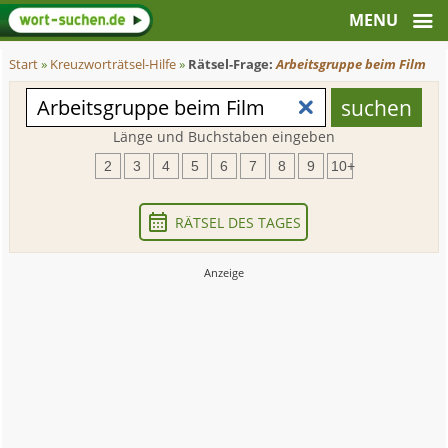
Start
»
Kreuzworträtsel-Hilfe
»
Rätsel-Frage:
Arbeitsgruppe beim Film
Länge und Buchstaben eingeben
2
3
4
5
6
7
8
9
10+
RÄTSEL DES TAGES