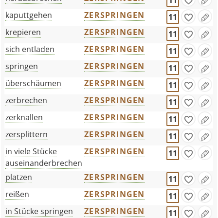
11
kaputtgehen
ZERSPRINGEN
11
krepieren
ZERSPRINGEN
11
sich entladen
ZERSPRINGEN
11
springen
ZERSPRINGEN
11
überschäumen
ZERSPRINGEN
11
zerbrechen
ZERSPRINGEN
11
zerknallen
ZERSPRINGEN
11
zersplittern
ZERSPRINGEN
11
in viele Stücke
ZERSPRINGEN
11
auseinanderbrechen
platzen
ZERSPRINGEN
11
reißen
ZERSPRINGEN
11
in Stücke springen
ZERSPRINGEN
11