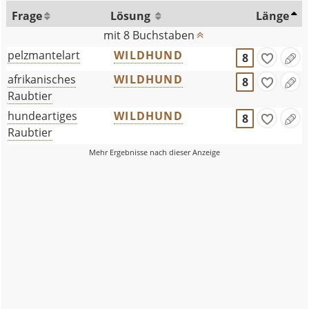
Frage
Lösung
Länge
mit 8 Buchstaben
pelzmantelart
WILDHUND
8
afrikanisches
WILDHUND
8
Raubtier
hundeartiges
WILDHUND
8
Raubtier