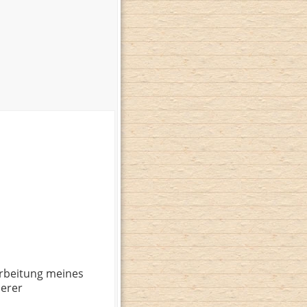
rbeitung meines
serer