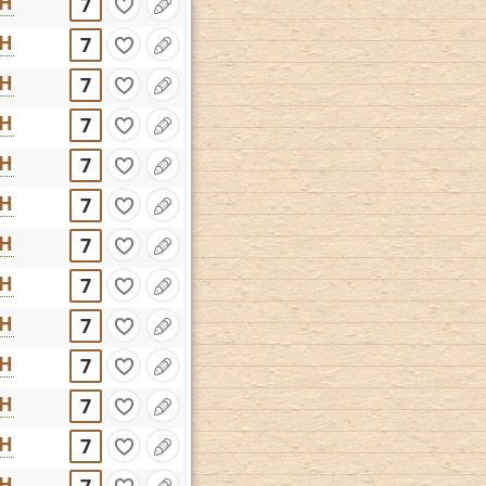
CH
7
CH
7
CH
7
CH
7
CH
7
CH
7
CH
7
CH
7
CH
7
CH
7
CH
7
CH
7
CH