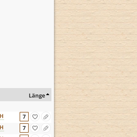
Länge
CH
7
CH
7