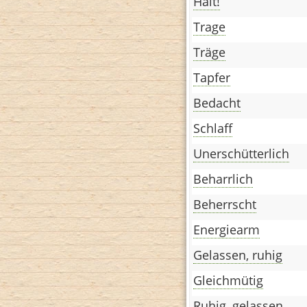
Halt!
Trage
Träge
Tapfer
Bedacht
Schlaff
Unerschütterlich
Beharrlich
Beherrscht
Energiearm
Gelassen, ruhig
Gleichmütig
Ruhig, gelassen