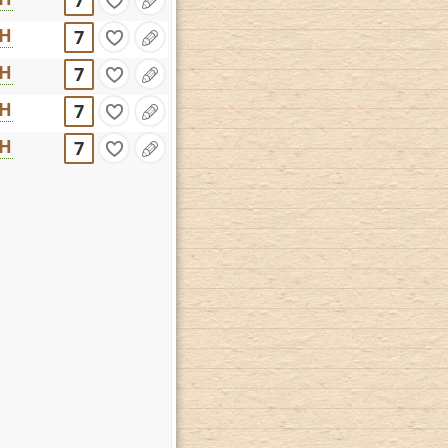
7
CH
7
CH
7
CH
7
CH
7