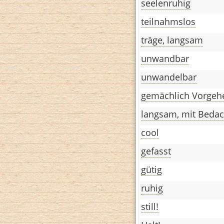
seelenruhig
teilnahmslos
träge, langsam
unwandbar
unwandelbar
gemächlich Vorgeh
langsam, mit Bedac
cool
gefasst
gütig
ruhig
still!