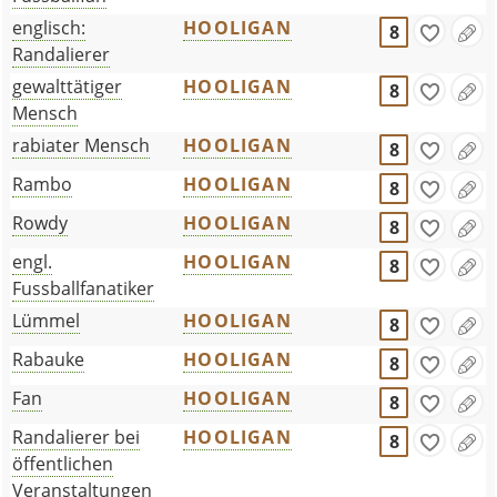
englisch:
HOOLIGAN
8
Randalierer
gewalttätiger
HOOLIGAN
8
Mensch
rabiater Mensch
HOOLIGAN
8
Rambo
HOOLIGAN
8
Rowdy
HOOLIGAN
8
engl.
HOOLIGAN
8
Fussballfanatiker
Lümmel
HOOLIGAN
8
Rabauke
HOOLIGAN
8
Fan
HOOLIGAN
8
Randalierer bei
HOOLIGAN
8
öffentlichen
Veranstaltungen