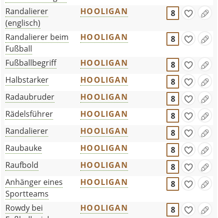
Randalierer
HOOLIGAN
8
(englisch)
Randalierer beim
HOOLIGAN
8
Fußball
Fußballbegriff
HOOLIGAN
8
Halbstarker
HOOLIGAN
8
Radaubruder
HOOLIGAN
8
Rädelsführer
HOOLIGAN
8
Randalierer
HOOLIGAN
8
Raubauke
HOOLIGAN
8
Raufbold
HOOLIGAN
8
Anhänger eines
HOOLIGAN
8
Sportteams
Rowdy bei
HOOLIGAN
8