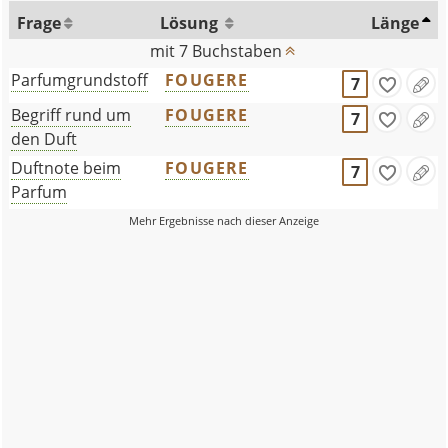
Frage
Lösung
Länge
mit 7 Buchstaben
Parfumgrundstoff
FOUGERE
7
Begriff rund um
FOUGERE
7
den Duft
Duftnote beim
FOUGERE
7
Parfum