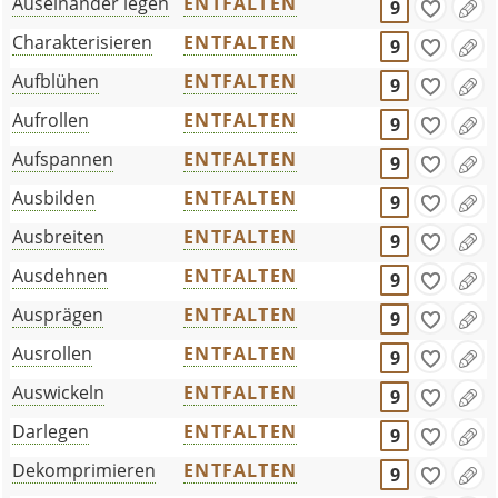
Auseinander legen
ENTFALTEN
9
Charakterisieren
ENTFALTEN
9
Aufblühen
ENTFALTEN
9
Aufrollen
ENTFALTEN
9
Aufspannen
ENTFALTEN
9
Ausbilden
ENTFALTEN
9
Ausbreiten
ENTFALTEN
9
Ausdehnen
ENTFALTEN
9
Ausprägen
ENTFALTEN
9
Ausrollen
ENTFALTEN
9
Auswickeln
ENTFALTEN
9
Darlegen
ENTFALTEN
9
Dekomprimieren
ENTFALTEN
9