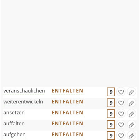
veranschaulichen
ENTFALTEN
9
weiterentwickeln
ENTFALTEN
9
ansetzen
ENTFALTEN
9
auffalten
ENTFALTEN
9
aufgehen
ENTFALTEN
9