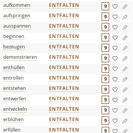
aufkommen
ENTFALTEN
9
aufspringen
ENTFALTEN
9
ausspannen
ENTFALTEN
9
beginnen
ENTFALTEN
9
bezeugen
ENTFALTEN
9
demonstrieren
ENTFALTEN
9
enthüllen
ENTFALTEN
9
entrollen
ENTFALTEN
9
entstehen
ENTFALTEN
9
entwerfen
ENTFALTEN
9
entwickeln
ENTFALTEN
9
erblühen
ENTFALTEN
9
erfüllen
ENTFALTEN
9