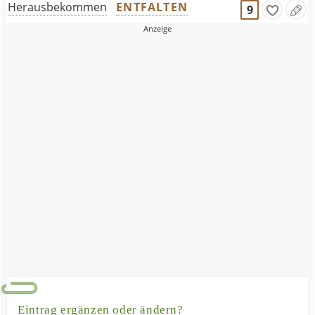
Herausbekommen
ENTFALTEN
9
Eintrag ergänzen oder ändern?