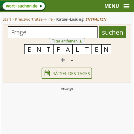
Start
»
Kreuzworträtsel-Hilfe
»
Rätsel-Lösung:
ENTFALTEN
Filter entfernen
▲
+
-
RÄTSEL DES TAGES