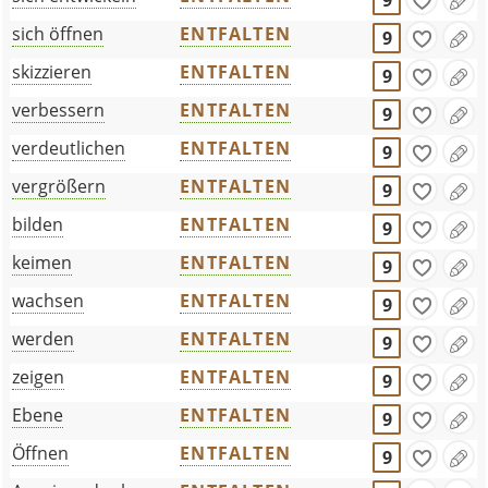
9
sich öffnen
ENTFALTEN
9
skizzieren
ENTFALTEN
9
verbessern
ENTFALTEN
9
verdeutlichen
ENTFALTEN
9
vergrößern
ENTFALTEN
9
bilden
ENTFALTEN
9
keimen
ENTFALTEN
9
wachsen
ENTFALTEN
9
werden
ENTFALTEN
9
zeigen
ENTFALTEN
9
Ebene
ENTFALTEN
9
Öffnen
ENTFALTEN
9