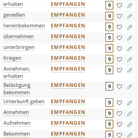
erhalten
EMPFANGEN
9
genießen
EMPFANGEN
9
hereinbekommen
EMPFANGEN
9
übernehmen
EMPFANGEN
9
unterbringen
EMPFANGEN
9
Kriegen
EMPFANGEN
9
Annehmen,
EMPFANGEN
9
erhalten
Belästigung
EMPFANGEN
9
bekommen
Unterkunft geben
EMPFANGEN
9
Annehmen
EMPFANGEN
9
Aufnehmen
EMPFANGEN
9
Bekommen
EMPFANGEN
9