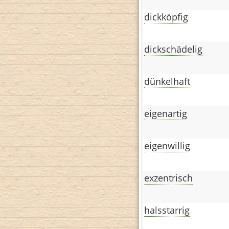
dickköpfig
dickschädelig
dünkelhaft
eigenartig
eigenwillig
exzentrisch
halsstarrig