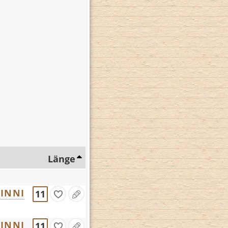
Länge
SINNI
11
SINNI
11