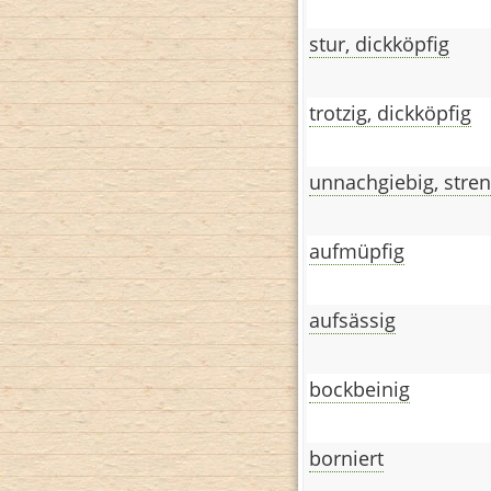
stur, dickköpfig
trotzig, dickköpfig
unnachgiebig, stre
aufmüpfig
aufsässig
bockbeinig
borniert