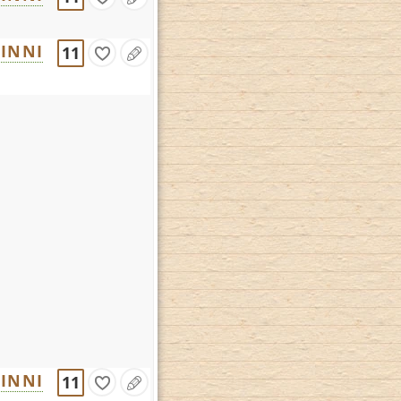
SINNI
11
SINNI
11