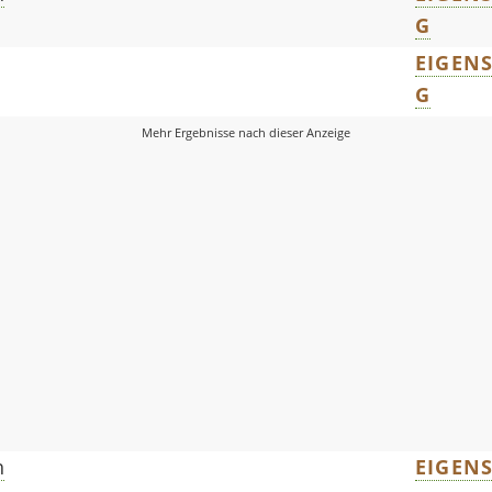
G
EIGEN
G
h
EIGEN