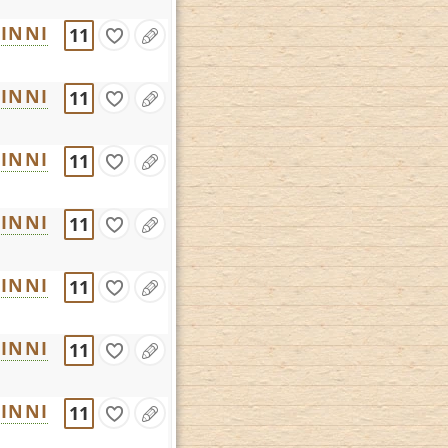
SINNI
11
SINNI
11
SINNI
11
SINNI
11
SINNI
11
SINNI
11
SINNI
11