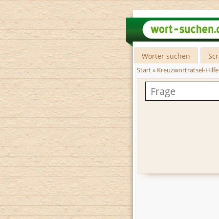
Wörter suchen
Sc
Start
»
Kreuzworträtsel-Hilfe