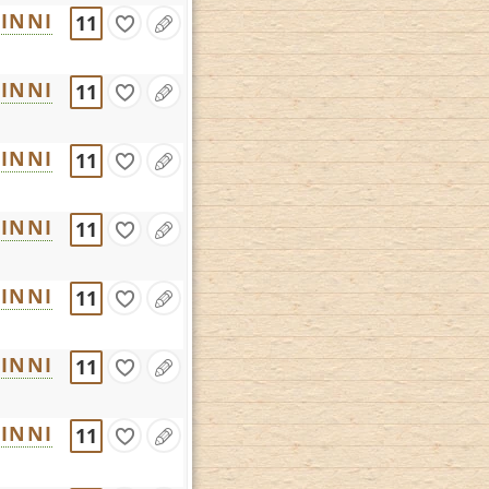
SINNI
11
SINNI
11
SINNI
11
SINNI
11
SINNI
11
SINNI
11
SINNI
11