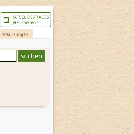
RÄTSEL DES TAGES
Jetzt spielen >
Abkürzungen