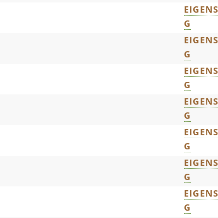
EIGEN
G
EIGEN
G
EIGEN
G
EIGEN
G
EIGEN
G
EIGEN
G
EIGEN
G