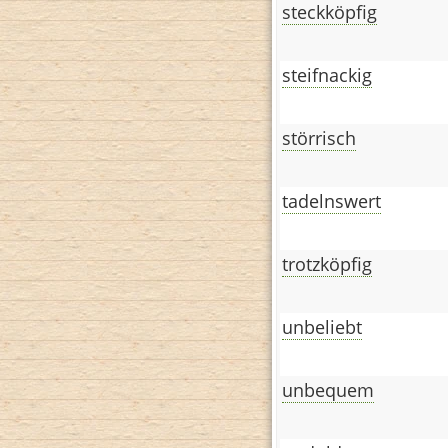
steckköpfig
steifnackig
störrisch
tadelnswert
trotzköpfig
unbeliebt
unbequem