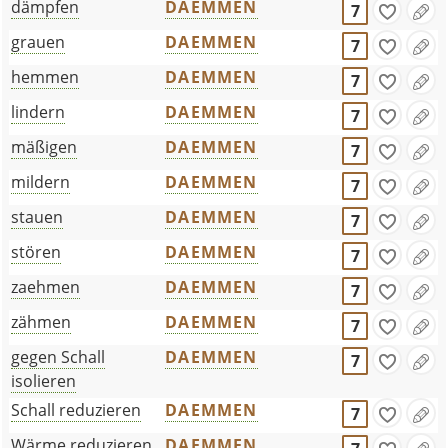
dämpfen
DAEMMEN
7
grauen
DAEMMEN
7
hemmen
DAEMMEN
7
lindern
DAEMMEN
7
mäßigen
DAEMMEN
7
mildern
DAEMMEN
7
stauen
DAEMMEN
7
stören
DAEMMEN
7
zaehmen
DAEMMEN
7
zähmen
DAEMMEN
7
gegen Schall
DAEMMEN
7
isolieren
Schall reduzieren
DAEMMEN
7
Wärme reduzieren
DAEMMEN