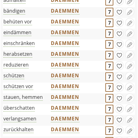
aufhalten
DAEMMEN
7
bändigen
DAEMMEN
7
behüten vor
DAEMMEN
7
eindämmen
DAEMMEN
7
einschränken
DAEMMEN
7
herabsetzen
DAEMMEN
7
reduzieren
DAEMMEN
7
schützen
DAEMMEN
7
schützen vor
DAEMMEN
7
stauen, hemmen
DAEMMEN
7
überschatten
DAEMMEN
7
verlangsamen
DAEMMEN
7
zurückhalten
DAEMMEN
7