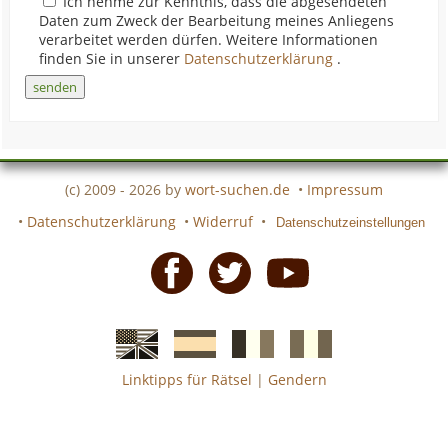
Ich nehme zur Kenntnis, dass die abgesendeten
Daten zum Zweck der Bearbeitung meines Anliegens
verarbeitet werden dürfen. Weitere Informationen
finden Sie in unserer
Datenschutzerklärung
.
(c) 2009 - 2026 by
wort-suchen.de
•
Impressum
•
Datenschutzerklärung
•
Widerruf
•
Datenschutzeinstellungen
Facebook
Twitter
Youtube
Linktipps für Rätsel
|
Gendern
Englische
Spanische
französiche
italienische
wort-
wort-
Kreuzworträtsel-
Kreuzworträtsel-