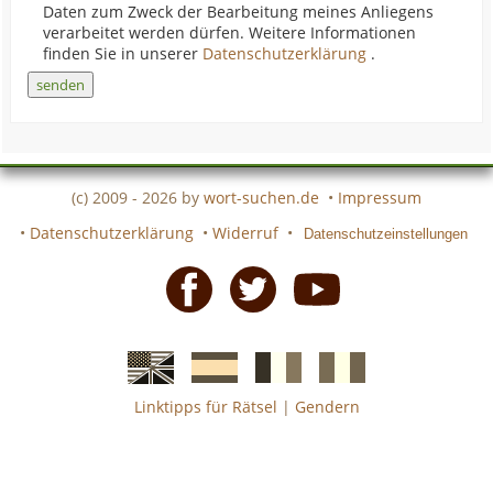
Daten zum Zweck der Bearbeitung meines Anliegens
verarbeitet werden dürfen. Weitere Informationen
finden Sie in unserer
Datenschutzerklärung
.
(c) 2009 - 2026 by
wort-suchen.de
•
Impressum
•
Datenschutzerklärung
•
Widerruf
•
Datenschutzeinstellungen
Facebook
Twitter
Youtube
Linktipps für Rätsel
|
Gendern
Englische
Spanische
französiche
italienische
wort-
wort-
Kreuzworträtsel-
Kreuzworträtsel-