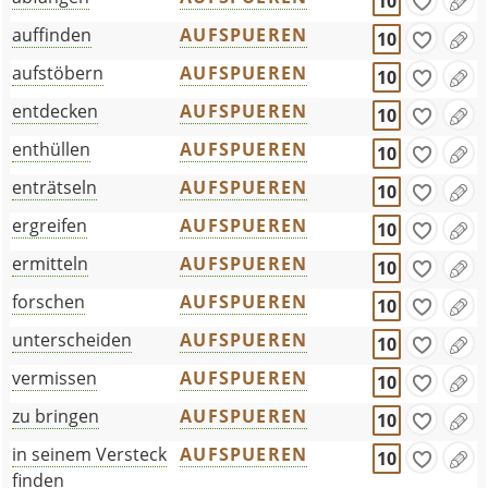
10
auffinden
AUFSPUEREN
10
aufstöbern
AUFSPUEREN
10
entdecken
AUFSPUEREN
10
enthüllen
AUFSPUEREN
10
enträtseln
AUFSPUEREN
10
ergreifen
AUFSPUEREN
10
ermitteln
AUFSPUEREN
10
forschen
AUFSPUEREN
10
unterscheiden
AUFSPUEREN
10
vermissen
AUFSPUEREN
10
zu bringen
AUFSPUEREN
10
in seinem Versteck
AUFSPUEREN
10
finden