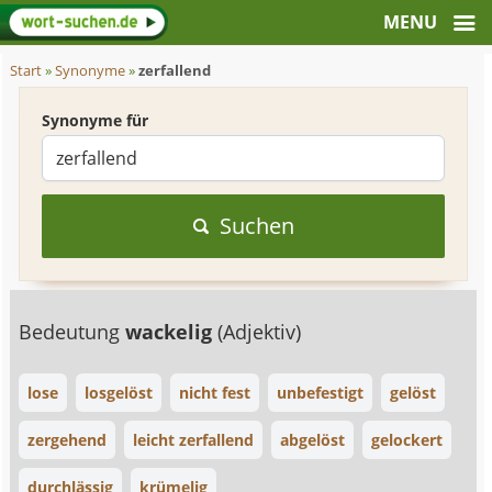
Start
»
Synonyme
»
zerfallend
Synonyme für
Suchen
Bedeutung
wackelig
(Adjektiv)
lose
losgelöst
nicht fest
unbefestigt
gelöst
zergehend
leicht zerfallend
abgelöst
gelockert
durchlässig
krümelig