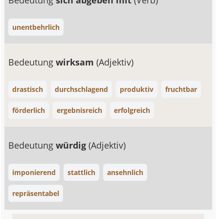
Bedeutung
sich abgeben mit
(Verb)
unentbehrlich
Bedeutung
wirksam
(Adjektiv)
drastisch
durchschlagend
produktiv
fruchtbar
förderlich
ergebnisreich
erfolgreich
Bedeutung
würdig
(Adjektiv)
imponierend
stattlich
ansehnlich
repräsentabel