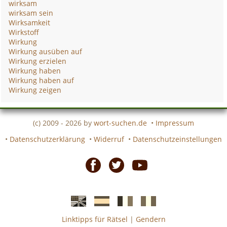
wirksam
wirksam sein
Wirksamkeit
Wirkstoff
Wirkung
Wirkung ausüben auf
Wirkung erzielen
Wirkung haben
Wirkung haben auf
Wirkung zeigen
(c) 2009 - 2026 by
wort-suchen.de
•
Impressum
•
Datenschutzerklärung
•
Widerruf
•
Datenschutzeinstellungen
Facebook
Twitter
Youtube
Linktipps für Rätsel
|
Gendern
Englische
Spanische
französiche
italienische