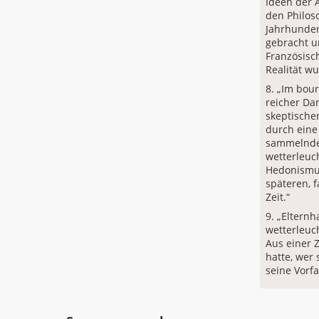
Ideen der 
den Philos
Jahrhunder
gebracht u
Französisc
Realität w
„Im bour
reicher Da
skeptische
durch eine
sammelnde
wetterleuc
Hedonismus
späteren, 
Zeit.“
„Elternh
wetterleuch
Aus einer Z
hatte, wer
seine Vorf