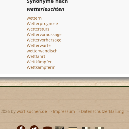
Synonyme nach
wetterleuchten
wettern
Wetterprognose
Wettersturz
Wettervoraussage
Wettervorhersage
Wetterwarte
wetterwendisch
Wettfahrt
Wettkämpfer
Wettkämpferin
- 2026 by
wort-suchen.de
•
Impressum
•
Datenschutzerklärung