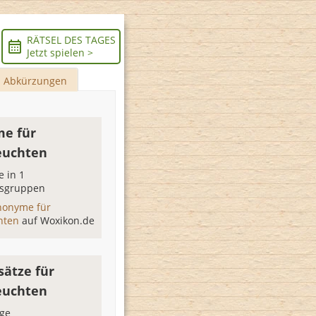
RÄTSEL DES TAGES
Jetzt spielen >
Abkürzungen
e für
euchten
 in 1
sgruppen
nonyme für
chten
auf Woxikon.de
sätze für
euchten
age