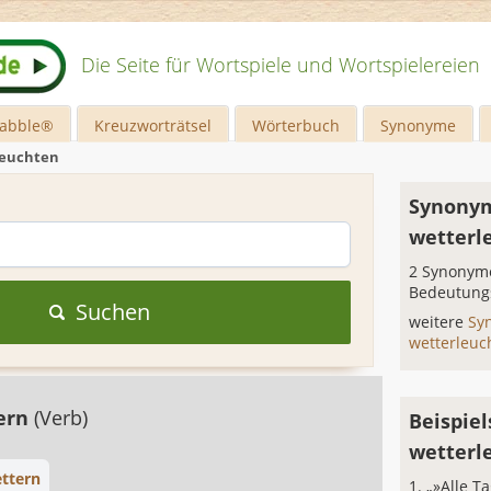
Die Seite für Wortspiele und Wortspielereien
rabble®
Kreuzworträtsel
Wörterbuch
Synonyme
leuchten
Synonym
wetterl
2 Synonyme
Bedeutung
Suchen
weitere
Sy
wetterleu
ern
(Verb)
Beispiel
wetterl
ttern
„»Alle T