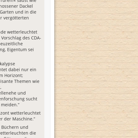
 Türen!« saust wie
hossener Dackel
Garten und in die
r vergötterten
de wetterleuchtet
 Vorschlag des CDA-
euzeitliche
g, Eigentum sei
kalypse
htet dabei nur ein
m Horizont;
brisante Themen wie
,
llenehe und
enforschung sucht
 meiden.“
zont wetterleuchtet
er der Maschine.“
n Büchern und
wetterleuchten die