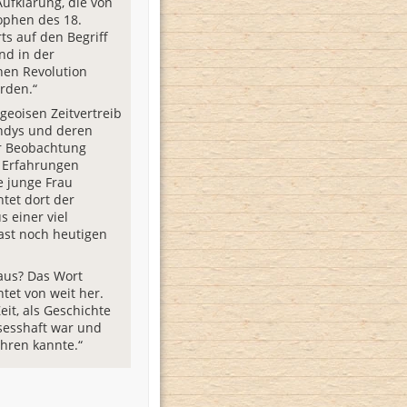
Aufklärung, die von
ophen des 18.
ts auf den Begriff
nd in der
hen Revolution
urden.“
geoisen Zeitvertreib
ndys und deren
r Beobachtung
 Erfahrungen
 junge Frau
htet dort der
 einer viel
fast noch heutigen
aus? Das Wort
tet von weit her.
eit, als Geschichte
 sesshaft war und
ahren kannte.“