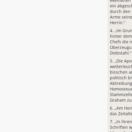
ekelhaften
ein abgesc
durch den 
Arme seine
Herrin.“
„Im Grun
hinter dem
Chefs die n
Überzeugun
Diebstahl.“
„Die Apo
wetterleuc
bisschen a
politisch 
Abtreibung
Homosexue
Stammzell
Graham zu
„Am Hori
das Zeitalt
„In ihre
Schriften 