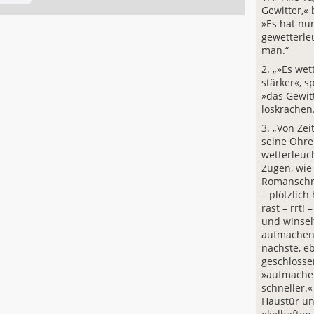
Gewitter,«
»Es hat nu
gewetterle
man.“
„»Es wet
stärker«, s
»das Gewit
loskrachen
„Von Zei
seine Ohre
wetterleuc
Zügen, wie
Romanschr
– plötzlich
rast – rrt! 
und winsel
aufmachen.«
nächste, eb
geschlosse
»aufmachen
schneller.« 
Haustür un