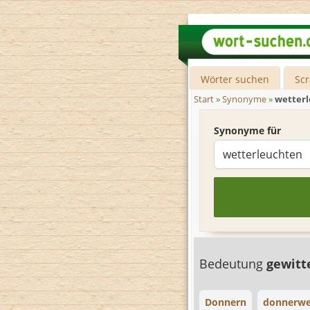
Wörter suchen
Sc
Start
»
Synonyme
»
wetter
Synonyme für
Bedeutung
gewitt
Donnern
donnerwe