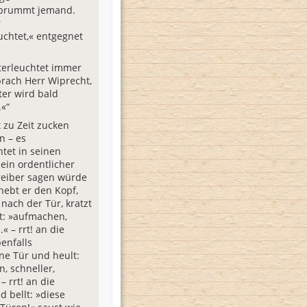
 brummt jemand.
r
uchtet,« entgegnet
terleuchtet immer
prach Herr Wiprecht,
ter wird bald
.«“
t zu Zeit zucken
n – es
htet in seinen
 ein ordentlicher
eiber sagen würde
 hebt er den Kopf,
– nach der Tür, kratzt
t: »aufmachen,
 – rrt! an die
enfalls
ne Tür und heult:
, schneller,
– rrt! an die
d bellt: »diese