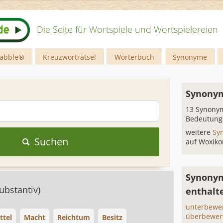
Die Seite für Wortspiele und Wortspielereien
rabble®
Kreuzworträtsel
Wörterbuch
Synonyme
Synonym
13 Synonym
Bedeutung
weitere
Sy
Suchen
auf Woxiko
Synonym
ubstantiv)
enthalt
unterbewe
überbewer
ttel
Macht
Reichtum
Besitz