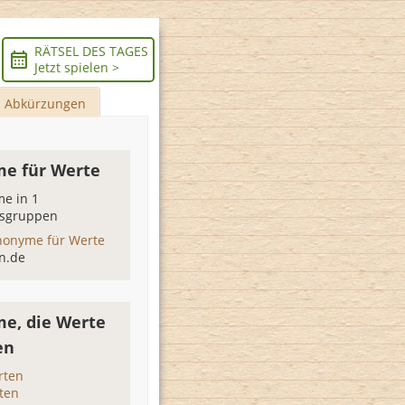
RÄTSEL DES TAGES
Jetzt spielen >
Abkürzungen
e für Werte
e in 1
sgruppen
nonyme für Werte
n.de
e, die Werte
en
rten
ten