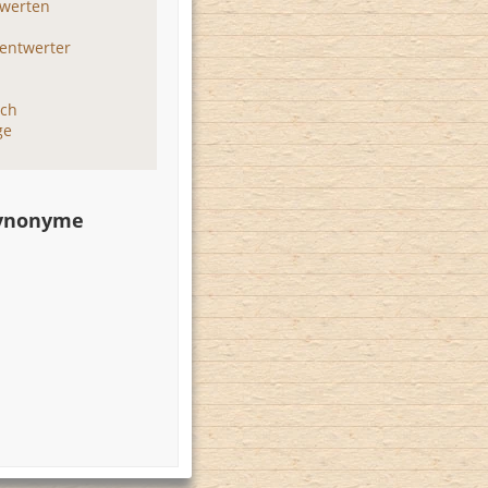
ewerten
entwerter
ich
ge
Synonyme