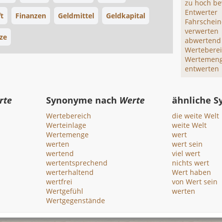
zu hoch b
Entwerter
t
Finanzen
Geldmittel
Geldkapital
Fahrschein
verwerten
ze
abwertend
Wertebere
Wertemen
entwerten
rte
Synonyme nach
Werte
ähnliche 
Wertebereich
die weite Welt
Werteinlage
weite Welt
Wertemenge
wert
werten
wert sein
wertend
viel wert
wertentsprechend
nichts wert
werterhaltend
Wert haben
wertfrei
von Wert sein
Wertgefühl
werten
Wertgegenstände