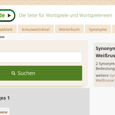
Die Seite für Wortspiele und Wortspielereien
rabble®
Kreuzworträtsel
Wörterbuch
Synonyme
sse
Synonym
Weißrus
2 Synonyme
Bedeutung
Suchen
weitere
Sy
Weißruss
ges 1
hene