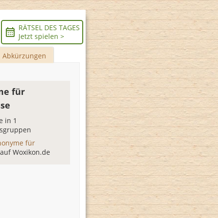
RÄTSEL DES TAGES
Jetzt spielen >
Abkürzungen
e für
se
 in 1
sgruppen
nonyme für
e
auf Woxikon.de