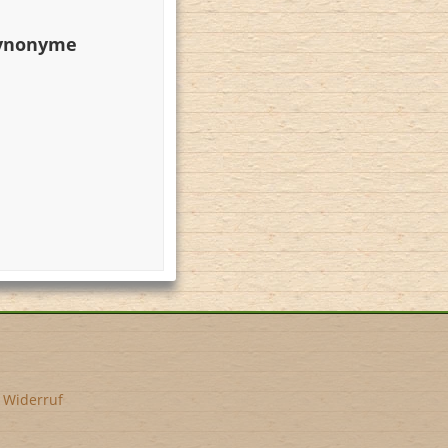
Synonyme
•
Widerruf