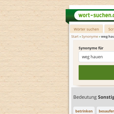
Wörter suchen
Sc
Start
»
Synonyme
»
weg ha
Synonyme für
Bedeutung
Sonsti
betrinken
besaufe