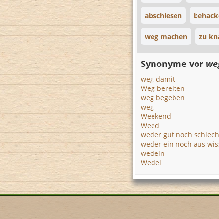
abschiesen
behack
weg machen
zu kn
Synonyme vor
we
weg damit
Weg bereiten
weg begeben
weg
Weekend
Weed
weder gut noch schlech
weder ein noch aus wi
wedeln
Wedel