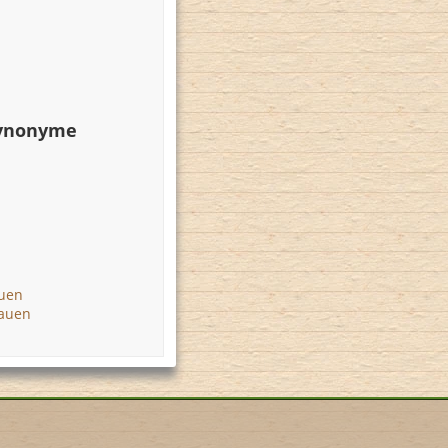
Synonyme
auen
hauen