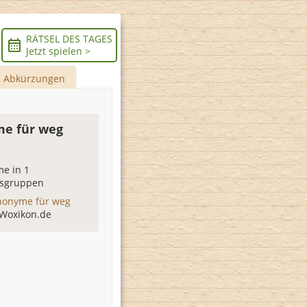
RÄTSEL DES TAGES
Jetzt spielen >
Abkürzungen
e für weg
e in 1
sgruppen
nonyme für weg
 Woxikon.de