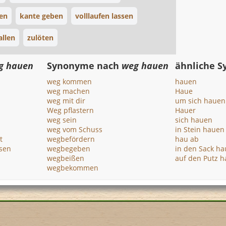
en
kante geben
volllaufen lassen
allen
zulöten
g hauen
Synonyme nach
weg hauen
ähnliche 
weg kommen
hauen
weg machen
Haue
weg mit dir
um sich hauen
Weg pflastern
Hauer
weg sein
sich hauen
weg vom Schuss
in Stein hauen
t
wegbefördern
hau ab
ssen
wegbegeben
in den Sack h
wegbeißen
auf den Putz 
wegbekommen