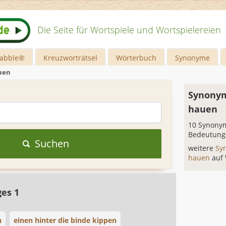
Die Seite für Wortspiele und Wortspielereien
rabble®
Kreuzworträtsel
Wörterbuch
Synonyme
uen
Synonym
hauen
10 Synonym
Bedeutung
Suchen
weitere
Sy
hauen
auf
ges 1
n
einen hinter die binde kippen