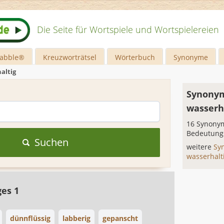
Die Seite für Wortspiele und Wortspielereien
rabble®
Kreuzworträtsel
Wörterbuch
Synonyme
altig
Synonym
wasserh
16 Synonym
Bedeutung
Suchen
weitere
Sy
wasserhalt
ges 1
dünnflüssig
labberig
gepanscht