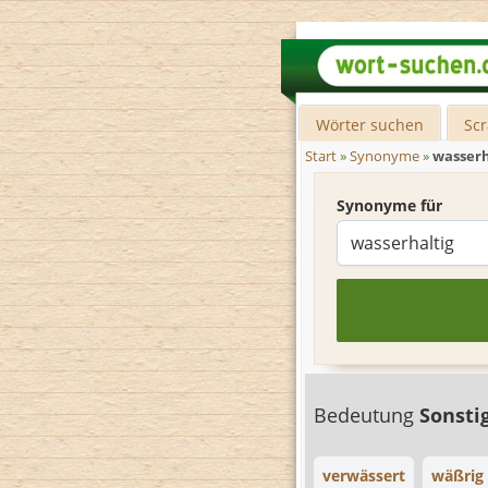
Wörter suchen
Sc
Start
»
Synonyme
»
wasserh
Synonyme für
Bedeutung
Sonsti
verwässert
wäßrig