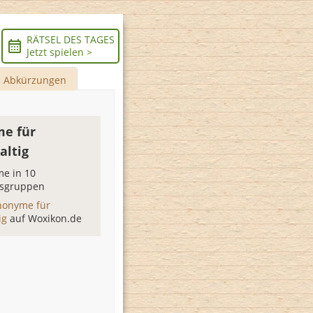
RÄTSEL DES TAGES
Jetzt spielen >
Abkürzungen
e für
altig
e in 10
sgruppen
nonyme für
ig
auf Woxikon.de