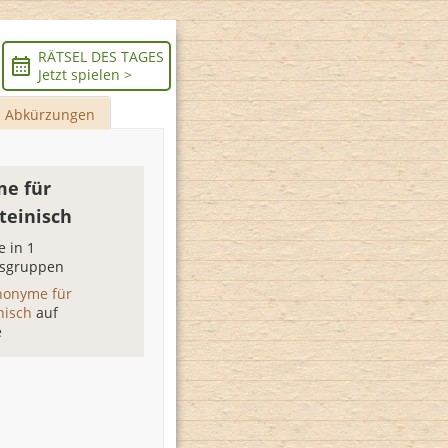
RÄTSEL DES TAGES
Jetzt spielen >
Abkürzungen
e für
teinisch
 in 1
sgruppen
nonyme für
inisch
auf
e