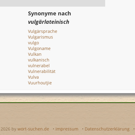
Synonyme nach
vulgärlateinisch
Vulgärsprache
Vulgarismus
vulgo
Vulgoname
Vulkan
vulkanisch
vulnerabel
Vulnerabilität
Vulva
Vuurhoutjie
- 2026 by
wort-suchen.de
•
Impressum
•
Datenschutzerklärung