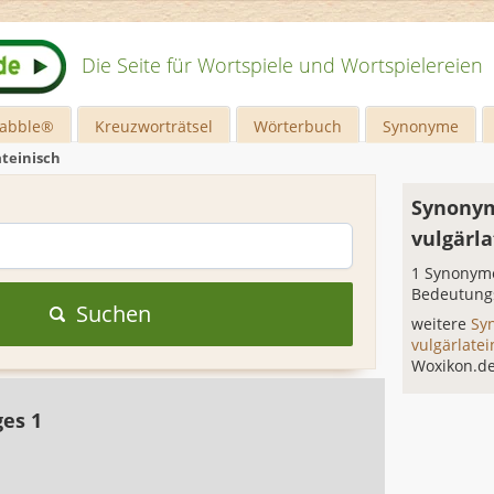
Die Seite für Wortspiele und Wortspielereien
rabble®
Kreuzworträtsel
Wörterbuch
Synonyme
ateinisch
Synonym
vulgärla
1 Synonyme
Bedeutung
Suchen
weitere
Sy
vulgärlate
Woxikon.d
ges 1