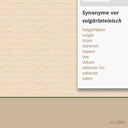
Synonyme vor
vulgärlateinisch
Vulgärlatein
vulgär
Vroni
vozieren
Voyeur
Vox
Votum
votieren für
votieren
voten
(c) 2009 