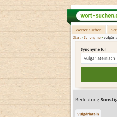
Wörter suchen
Sc
Start
»
Synonyme
»
vulgärl
Synonyme für
Bedeutung
Sonsti
Vulgärlatein