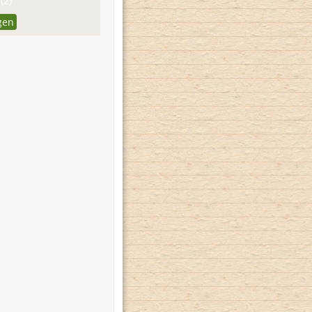
(2)
gen