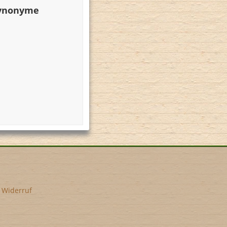
Synonyme
•
Widerruf