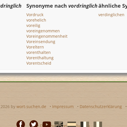
dringlich
Synonyme nach
vordringlich
ähnliche 
Vordruck
verdinglichen
vorehelich
voreilig
voreingenommen
Voreingenommenheit
Voreinsendung
Voreltern
vorenthalten
Vorenthaltung
Vorentscheid
- 2026 by
wort-suchen.de
•
Impressum
•
Datenschutzerklärung
•
Datenschutzeinstellungen