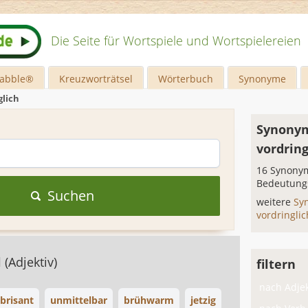
Die Seite für Wortspiele und Wortspielereien
rabble®
Kreuzworträtsel
Wörterbuch
Synonyme
glich
Synonym
vordring
16 Synonym
Bedeutung
Suchen
weitere
Sy
vordringli
l
(Adjektiv)
filtern
nach Adjek
brisant
unmittelbar
brühwarm
jetzig