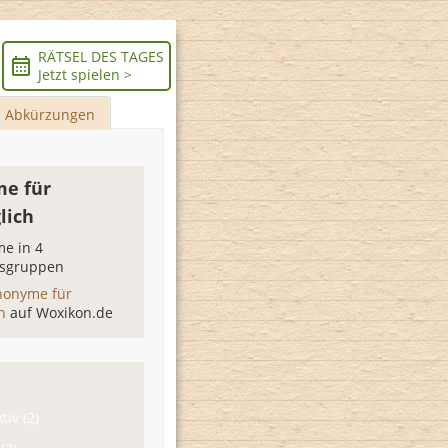
RÄTSEL DES TAGES
Jetzt spielen >
Abkürzungen
e für
lich
e in 4
sgruppen
nonyme für
ch
auf Woxikon.de
tiv (2)