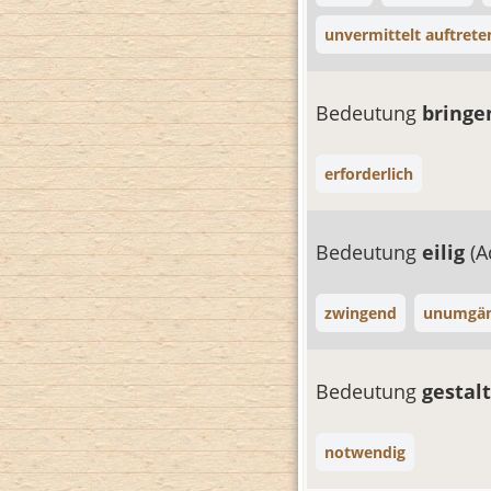
unvermittelt auftrete
Bedeutung
bring
erforderlich
Bedeutung
eilig
(A
zwingend
unumgän
Bedeutung
gestal
notwendig