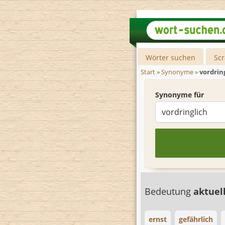
Wörter suchen
Sc
Start
»
Synonyme
»
vordrin
Synonyme für
Bedeutung
aktuel
ernst
gefährlich