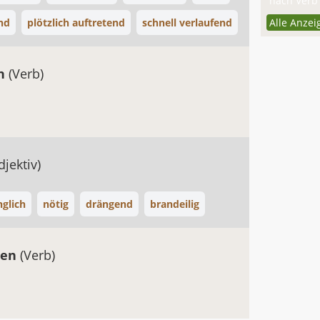
nach Verb 
nd
plötzlich auftretend
schnell verlaufend
Alle Anzei
en
(Verb)
djektiv)
glich
nötig
drängend
brandeilig
ten
(Verb)