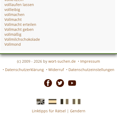
volllaufen lassen
vollleibig
vollmachen
Vollmacht
Vollmacht erteilen
Vollmacht geben
vollmäßig
Vollmilchschokolade
Vollmond
(c) 2009 - 2026 by
wort-suchen.de
•
Impressum
•
Datenschutzerklärung
•
Widerruf
•
Datenschutzeinstellungen
Facebook
Twitter
Youtube
Linktipps für Rätsel
|
Gendern
Englische
Spanische
französiche
italienische