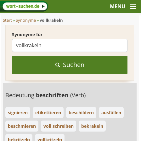
Start
»
Synonyme
»
vollkrakeln
Synonyme für
Suchen
Bedeutung
beschriften
(Verb)
signieren
etikettieren
beschildern
ausfüllen
beschmieren
voll schreiben
bekrakeln
bekritzeln
vollkritzeln