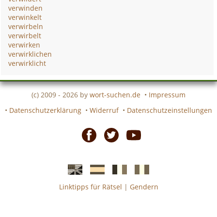
verwinden
verwinkelt
verwirbeln
verwirbelt
verwirken
verwirklichen
verwirklicht
(c) 2009 - 2026 by
wort-suchen.de
•
Impressum
•
Datenschutzerklärung
•
Widerruf
•
Datenschutzeinstellungen
Facebook
Twitter
Youtube
Linktipps für Rätsel
|
Gendern
Englische
Spanische
französiche
italienische
wort-
wort-
Kreuzworträtsel-
Kreuzworträtsel-