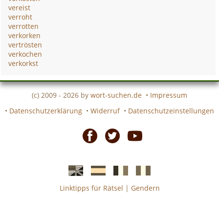
vereist
verroht
verrotten
verkorken
vertrösten
verkochen
verkorkst
(c) 2009 - 2026 by
wort-suchen.de
•
Impressum
•
Datenschutzerklärung
•
Widerruf
•
Datenschutzeinstellungen
Facebook
Twitter
Youtube
Linktipps für Rätsel
|
Gendern
Englische
Spanische
französiche
italienische
wort-
wort-
Kreuzworträtsel-
Kreuzworträtsel-