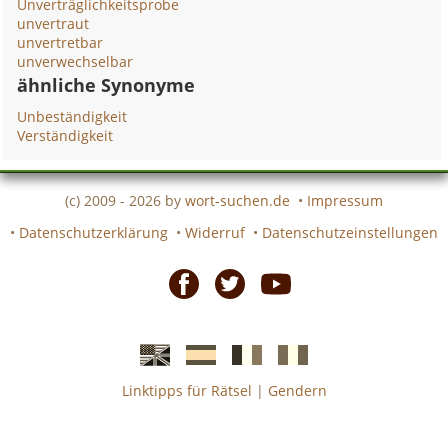
Unverträglichkeitsprobe
unvertraut
unvertretbar
unverwechselbar
ähnliche Synonyme
Unbeständigkeit
Verständigkeit
(c) 2009 - 2026 by
wort-suchen.de
•
Impressum
•
Datenschutzerklärung
•
Widerruf
•
Datenschutzeinstellungen
Facebook
Twitter
Youtube
Linktipps für Rätsel
|
Gendern
Englische
Spanische
französiche
italienische
wort-
wort-
Kreuzworträtsel-
Kreuzworträtsel-