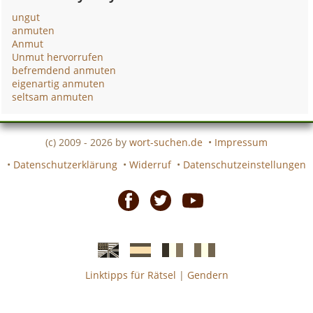
ungut
anmuten
Anmut
Unmut hervorrufen
befremdend anmuten
eigenartig anmuten
seltsam anmuten
(c) 2009 - 2026 by
wort-suchen.de
•
Impressum
•
Datenschutzerklärung
•
Widerruf
•
Datenschutzeinstellungen
Facebook
Twitter
Youtube
Linktipps für Rätsel
|
Gendern
Englische
Spanische
französiche
italienische
wort-
wort-
Kreuzworträtsel-
Kreuzworträtsel-