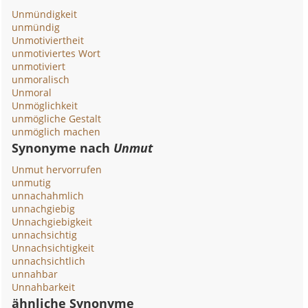
Unmündigkeit
unmündig
Unmotiviertheit
unmotiviertes Wort
unmotiviert
unmoralisch
Unmoral
Unmöglichkeit
unmögliche Gestalt
unmöglich machen
Synonyme nach
Unmut
Unmut hervorrufen
unmutig
unnachahmlich
unnachgiebig
Unnachgiebigkeit
unnachsichtig
Unnachsichtigkeit
unnachsichtlich
unnahbar
Unnahbarkeit
ähnliche Synonyme