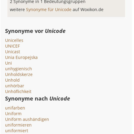
2 Synonyme in 1 Bedeutungsgruppen
weitere
Synonyme für Unicode
auf Woxikon.de
Synonyme vor
Unicode
Unicelles
UNICEF
Unicast
Unia Europejska
Uni
unhygienisch
Unholdskerze
Unhold
unhörbar
Unhöflichkeit
Synonyme nach
Unicode
unifarben
Uniform
Uniform aushändigen
uniformieren
uniformiert