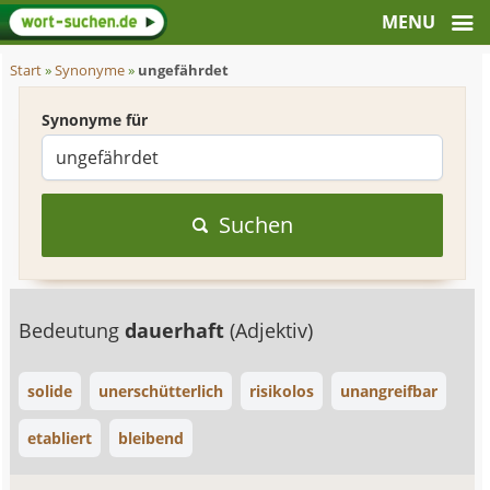
Start
»
Synonyme
»
ungefährdet
Synonyme für
Suchen
Bedeutung
dauerhaft
(Adjektiv)
solide
unerschütterlich
risikolos
unangreifbar
etabliert
bleibend