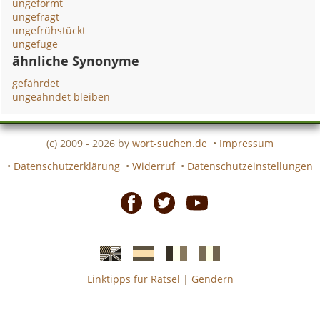
ungeformt
ungefragt
ungefrühstückt
ungefüge
ähnliche Synonyme
gefährdet
ungeahndet bleiben
(c) 2009 - 2026 by
wort-suchen.de
•
Impressum
•
Datenschutzerklärung
•
Widerruf
•
Datenschutzeinstellungen
Facebook
Twitter
Youtube
Linktipps für Rätsel
|
Gendern
Englische
Spanische
französiche
italienische
wort-
wort-
Kreuzworträtsel-
Kreuzworträtsel-