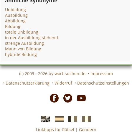
ähnliche Synonyme
Unbildung
Ausbildung
Abbildung
Bildung
totale Unbildung
in der Ausbildung stehend
strenge Ausbildung
Mann von Bildung
hybride Bildung
(c) 2009 - 2026 by
wort-suchen.de
•
Impressum
•
Datenschutzerklärung
•
Widerruf
•
Datenschutzeinstellungen
Facebook
Twitter
Youtube
Linktipps für Rätsel
|
Gendern
Englische
Spanische
französiche
italienische